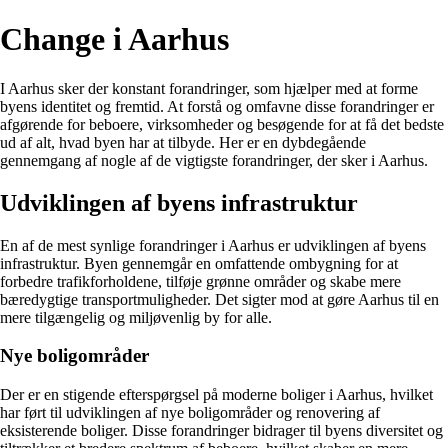
Change i Aarhus
I Aarhus sker der konstant forandringer, som hjælper med at forme
byens identitet og fremtid. At forstå og omfavne disse forandringer er
afgørende for beboere, virksomheder og besøgende for at få det bedste
ud af alt, hvad byen har at tilbyde. Her er en dybdegående
gennemgang af nogle af de vigtigste forandringer, der sker i Aarhus.
Udviklingen af byens infrastruktur
En af de mest synlige forandringer i Aarhus er udviklingen af byens
infrastruktur. Byen gennemgår en omfattende ombygning for at
forbedre trafikforholdene, tilføje grønne områder og skabe mere
bæredygtige transportmuligheder. Det sigter mod at gøre Aarhus til en
mere tilgængelig og miljøvenlig by for alle.
Nye boligområder
Der er en stigende efterspørgsel på moderne boliger i Aarhus, hvilket
har ført til udviklingen af nye boligområder og renovering af
eksisterende boliger. Disse forandringer bidrager til byens diversitet og