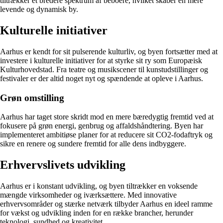
tiltrækker et bredere spektrum af beboere, hvilket skaber en mere
levende og dynamisk by.
Kulturelle initiativer
Aarhus er kendt for sit pulserende kulturliv, og byen fortsætter med at
investere i kulturelle initiativer for at styrke sit ry som Europæisk
Kulturhovedstad. Fra teatre og musikscener til kunstudstillinger og
festivaler er der altid noget nyt og spændende at opleve i Aarhus.
Grøn omstilling
Aarhus har taget store skridt mod en mere bæredygtig fremtid ved at
fokusere på grøn energi, genbrug og affaldshåndtering. Byen har
implementeret ambitiøse planer for at reducere sit CO2-fodaftryk og
sikre en renere og sundere fremtid for alle dens indbyggere.
Erhvervslivets udvikling
Aarhus er i konstant udvikling, og byen tiltrækker en voksende
mængde virksomheder og iværksættere. Med innovative
erhvervsområder og stærke netværk tilbyder Aarhus en ideel ramme
for vækst og udvikling inden for en række brancher, herunder
teknologi, sundhed og kreativitet.