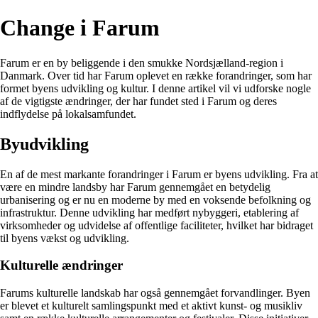
Change i Farum
Farum er en by beliggende i den smukke Nordsjælland-region i
Danmark. Over tid har Farum oplevet en række forandringer, som har
formet byens udvikling og kultur. I denne artikel vil vi udforske nogle
af de vigtigste ændringer, der har fundet sted i Farum og deres
indflydelse på lokalsamfundet.
Byudvikling
En af de mest markante forandringer i Farum er byens udvikling. Fra at
være en mindre landsby har Farum gennemgået en betydelig
urbanisering og er nu en moderne by med en voksende befolkning og
infrastruktur. Denne udvikling har medført nybyggeri, etablering af
virksomheder og udvidelse af offentlige faciliteter, hvilket har bidraget
til byens vækst og udvikling.
Kulturelle ændringer
Farums kulturelle landskab har også gennemgået forvandlinger. Byen
er blevet et kulturelt samlingspunkt med et aktivt kunst- og musikliv