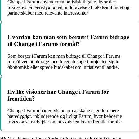
Change i Farum anvender en holistisk tilgang, hvor der
fokuseres på bæredygtighed, inddragelse af lokalsamfundet og
partnerskaber med relevante interessenter.
Hvordan kan man som borger i Farum bidrage
til Change i Farums formål?
Som borger i Farum kan man bidrage til Change i Farums
formål ved at bidrage med idéer, deltage i projekter, støtte
økonomisk eller sprede budskabet om initiativet til andre.
Hvilke visioner har Change i Farum for
fremtiden?
Change i Farum har en vision om at skabe et endnu mere
bæredygtigt, inkluderende og livligt Farum, hvor beboerne
trives og samarbejder om at skabe en bedre fremtid for alle.
H&M i Odense
•
Zara i Aarhus
•
Skoringen i Frederiksværk
•