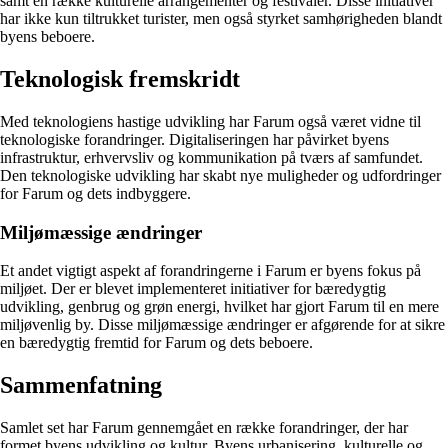
samt en række kulturelle arrangementer og festivaler. Disse initiativer
har ikke kun tiltrukket turister, men også styrket samhørigheden blandt
byens beboere.
Teknologisk fremskridt
Med teknologiens hastige udvikling har Farum også været vidne til
teknologiske forandringer. Digitaliseringen har påvirket byens
infrastruktur, erhvervsliv og kommunikation på tværs af samfundet.
Den teknologiske udvikling har skabt nye muligheder og udfordringer
for Farum og dets indbyggere.
Miljømæssige ændringer
Et andet vigtigt aspekt af forandringerne i Farum er byens fokus på
miljøet. Der er blevet implementeret initiativer for bæredygtig
udvikling, genbrug og grøn energi, hvilket har gjort Farum til en mere
miljøvenlig by. Disse miljømæssige ændringer er afgørende for at sikre
en bæredygtig fremtid for Farum og dets beboere.
Sammenfatning
Samlet set har Farum gennemgået en række forandringer, der har
formet byens udvikling og kultur. Byens urbanisering, kulturelle og