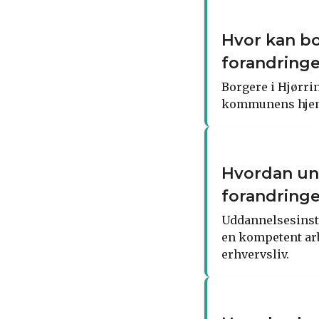
Hvor kan b
forandring
Borgere i Hjørr
kommunens hjemm
Hvordan und
forandring
Uddannelsesinsti
en kompetent arb
erhvervsliv.