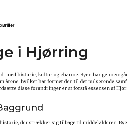
o
Briller
e i Hjørring
yldt med historie, kultur og charme. Byen har gennemgåe
 årene, hvilket har formet den til det pulserende samf
rdsætte disse forandringer er at forstå essensen af Hjør
 Baggrund
g historie, der strækker sig tilbage til middelalderen. B