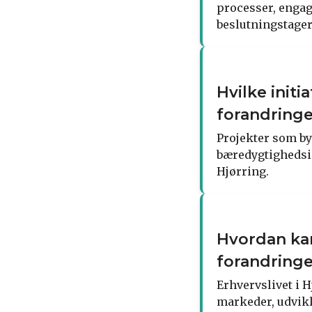
processer, enga
beslutningstager
Hvilke initi
forandringe
Projekter som by
bæredygtighedsini
Hjørring.
Hvordan kan
forandring
Erhvervslivet i 
markeder, udvikl