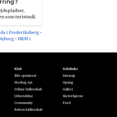
rring?
ejdspladser,
yen som turistmål.
da i Frederiksberg
•
 Nyborg
•
H&M i
Klub
Sidelinks
Bliv opdateret
Sitemap
Modtag nyt
Opslag
Online fællesskab
Galleri
Udsendelse
Skrivehjørne
Community
Feed
Beboerfællesskab