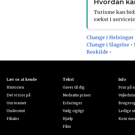
Hvordan kan
Turisme kan bidr
vækst i servicei
Change i Helsingør
Change i Slagelse
•
Roskilde
•
Lær os at kende
Tekst
Info
Historien
Gaver til dig
Svar på 
Det vi tror på
Nedsatte priser
Vejledni
Om teamet
Erfaringer
Brugerop
Understøt
Vælg rigtigt
Ledige st
Filialer
Hjælp
Kom med 
Film