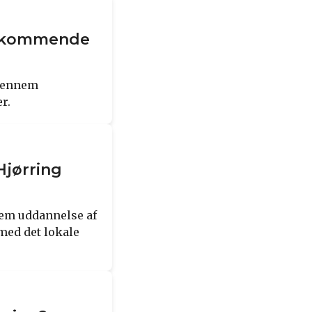
om kommende
 gennem
r.
Hjørring
nem uddannelse af
med det lokale