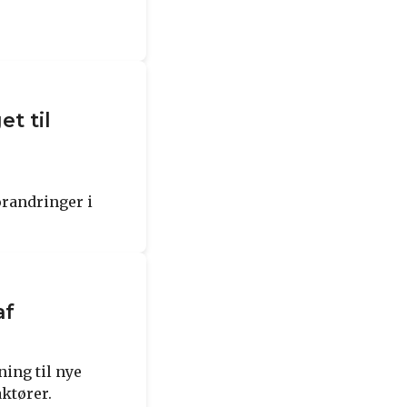
et til
forandringer i
af
ning til nye
ktører.