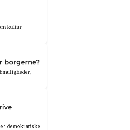
om kultur,
or borgerne?
obmuligheder,
rive
se i demokratiske