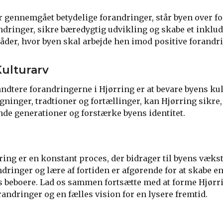
 gennemgået betydelige forandringer, står byen over fo
ndringer, sikre bæredygtig udvikling og skabe et inkl
råder, hvor byen skal arbejde hen imod positive forandri
Kulturarv
håndtere forandringerne i Hjørring er at bevare byens ku
ninger, tradtioner og fortællinger, kan Hjørring sikre, 
e generationer og forstærke byens identitet.
ring er en konstant proces, der bidrager til byens vækst
dringer og lære af fortiden er afgørende for at skabe e
s beboere. Lad os sammen fortsætte med at forme Hjørri
andringer og en fælles vision for en lysere fremtid.