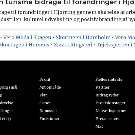
 turisme bidrage til forandringer i Hjø
age til forandringer i Hjørring gennem skabelse af arb
ndustrien, kulturel udveksling og positiv branding af b
•
Vero Moda i Skagen
•
Skoringen i Hørsholm
•
Vero Mo
Skoringen i Horsens
•
Zizzi i Ringsted
•
Tøjeksperten i
Profil
Fælles indsats
spørgsmål
Mit område
Partner
ng
Plan
Bidragsyder
levelse
Satser
Provisionstager
illinger
Bonusser
Netværkspartner
et tip
Funktioner
Pressecenter
Mail