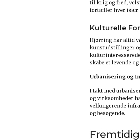
til krig og fred, v
fortæller hver isæ
Kulturelle Fo
Hjørring har altid v
kunstudstillinger o
kulturinteresserede.
skabe et levende og
Urbanisering og In
I takt med urbanise
og virksomheder har
velfungerende infra
og besøgende.
Fremtidig