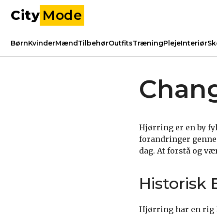
City
Mode
Børn
Kvinder
Mænd
Tilbehør
Outfits
Træning
Pleje
Interiør
Sk
Chang
Hjørring er en by f
forandringer gennem
dag. At forstå og væ
Historisk
​​Hjørring har en ri