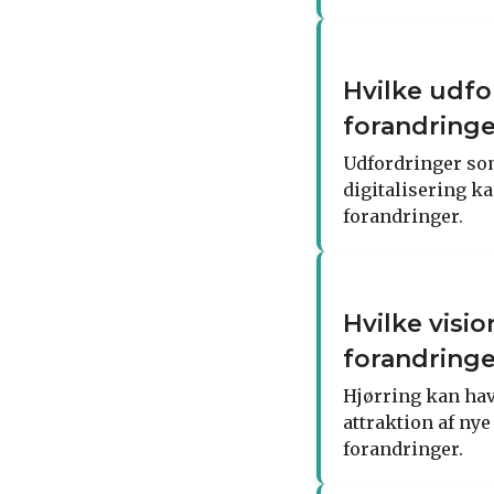
Hvilke udfor
forandring
Udfordringer so
digitalisering ka
forandringer.
Hvilke visio
forandring
Hjørring kan have
attraktion af ny
forandringer.