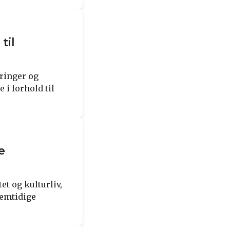
til
ringer og
 i forhold til
e
et og kulturliv,
remtidige