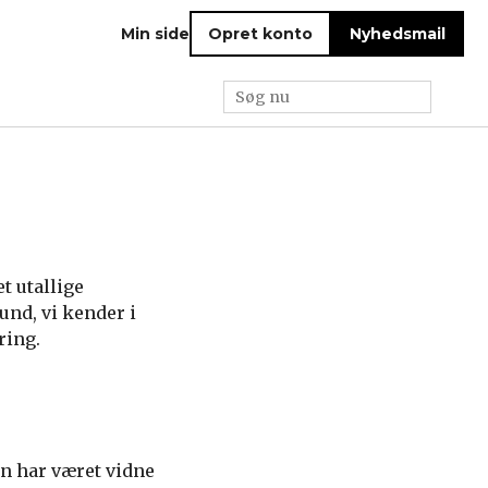
Min side
Opret konto
Nyhedsmail
t utallige
und, vi kender i
ring.
yen har været vidne