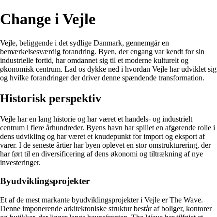
Change i Vejle
Vejle, beliggende i det sydlige Danmark, gennemgår en
bemærkelsesværdig forandring. Byen, der engang var kendt for sin
industrielle fortid, har omdannet sig til et moderne kulturelt og
økonomisk centrum. Lad os dykke ned i hvordan Vejle har udviklet sig
og hvilke forandringer der driver denne spændende transformation.
Historisk perspektiv
Vejle har en lang historie og har været et handels- og industrielt
centrum i flere århundreder. Byens havn har spillet en afgørende rolle i
dens udvikling og har været et knudepunkt for import og eksport af
varer. I de seneste årtier har byen oplevet en stor omstrukturering, der
har ført til en diversificering af dens økonomi og tiltrækning af nye
investeringer.
Byudviklingsprojekter
Et af de mest markante byudviklingsprojekter i Vejle er The Wave.
Denne imponerende arkitektoniske struktur består af boliger, kontorer