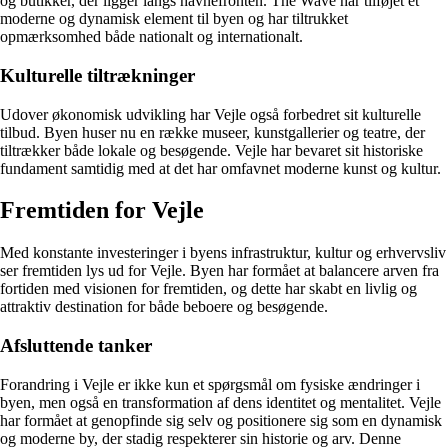
og butikker, der ligger langs havnefronten. The Wave har tilføjet et
moderne og dynamisk element til byen og har tiltrukket
opmærksomhed både nationalt og internationalt.
Kulturelle tiltrækninger
Udover økonomisk udvikling har Vejle også forbedret sit kulturelle
tilbud. Byen huser nu en række museer, kunstgallerier og teatre, der
tiltrækker både lokale og besøgende. Vejle har bevaret sit historiske
fundament samtidig med at det har omfavnet moderne kunst og kultur.
Fremtiden for Vejle
Med konstante investeringer i byens infrastruktur, kultur og erhvervsliv
ser fremtiden lys ud for Vejle. Byen har formået at balancere arven fra
fortiden med visionen for fremtiden, og dette har skabt en livlig og
attraktiv destination for både beboere og besøgende.
Afsluttende tanker
Forandring i Vejle er ikke kun et spørgsmål om fysiske ændringer i
byen, men også en transformation af dens identitet og mentalitet. Vejle
har formået at genopfinde sig selv og positionere sig som en dynamisk
og moderne by, der stadig respekterer sin historie og arv. Denne