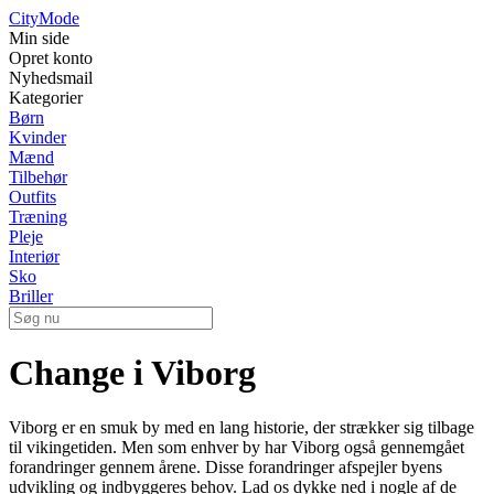
City
Mode
Min side
Opret konto
Nyhedsmail
Kategorier
Børn
Kvinder
Mænd
Tilbehør
Outfits
Træning
Pleje
Interiør
Sko
Briller
Change i Viborg
Viborg er en smuk by med en lang historie, der strækker sig tilbage
til vikingetiden. Men som enhver by har Viborg også gennemgået
forandringer gennem årene. Disse forandringer afspejler byens
udvikling og indbyggeres behov. Lad os dykke ned i nogle af de