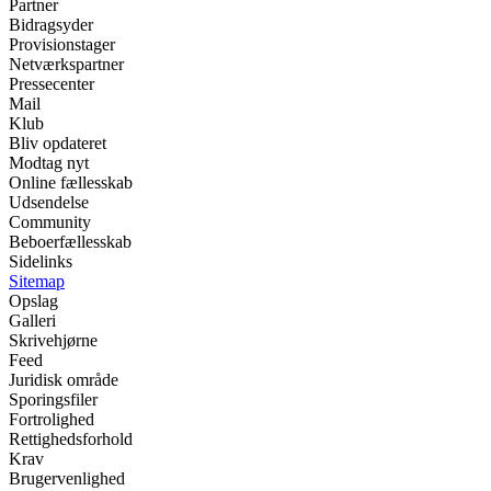
Partner
Bidragsyder
Provisionstager
Netværkspartner
Pressecenter
Mail
Klub
Bliv opdateret
Modtag nyt
Online fællesskab
Udsendelse
Community
Beboerfællesskab
Sidelinks
Sitemap
Opslag
Galleri
Skrivehjørne
Feed
Juridisk område
Sporingsfiler
Fortrolighed
Rettighedsforhold
Krav
Brugervenlighed