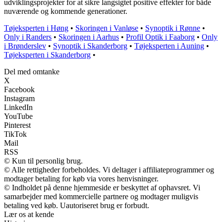
udviklingsprojekter for at sikre langsigtet positive effekter for både
nuværende og kommende generationer.
Tøjeksperten i Høng
•
Skoringen i Vanløse
•
Synoptik i Rønne
•
Only i Randers
•
Skoringen i Aarhus
•
Profil Optik i Faaborg
•
Only
i Brønderslev
•
Synoptik i Skanderborg
•
Tøjeksperten i Auning
•
Tøjeksperten i Skanderborg
•
Del med omtanke
X
Facebook
Instagram
LinkedIn
YouTube
Pinterest
TikTok
Mail
RSS
© Kun til personlig brug.
© Alle rettigheder forbeholdes. Vi deltager i affiliateprogrammer og
modtager betaling for køb via vores henvisninger.
© Indholdet på denne hjemmeside er beskyttet af ophavsret. Vi
samarbejder med kommercielle partnere og modtager muligvis
betaling ved køb. Uautoriseret brug er forbudt.
Lær os at kende