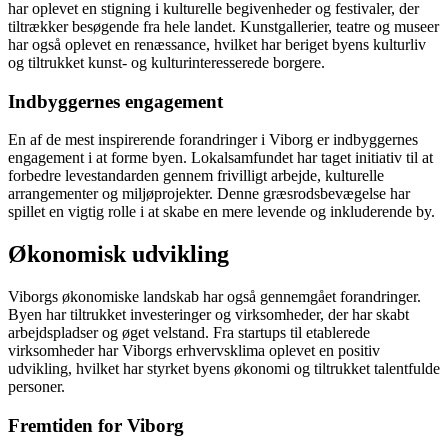
har oplevet en stigning i kulturelle begivenheder og festivaler, der
tiltrækker besøgende fra hele landet. Kunstgallerier, teatre og museer
har også oplevet en renæssance, hvilket har beriget byens kulturliv
og tiltrukket kunst- og kulturinteresserede borgere.
Indbyggernes engagement
En af de mest inspirerende forandringer i Viborg er indbyggernes
engagement i at forme byen. Lokalsamfundet har taget initiativ til at
forbedre levestandarden gennem frivilligt arbejde, kulturelle
arrangementer og miljøprojekter. Denne græsrodsbevægelse har
spillet en vigtig rolle i at skabe en mere levende og inkluderende by.
Økonomisk udvikling
Viborgs økonomiske landskab har også gennemgået forandringer.
Byen har tiltrukket investeringer og virksomheder, der har skabt
arbejdspladser og øget velstand. Fra startups til etablerede
virksomheder har Viborgs erhvervsklima oplevet en positiv
udvikling, hvilket har styrket byens økonomi og tiltrukket talentfulde
personer.
Fremtiden for Viborg