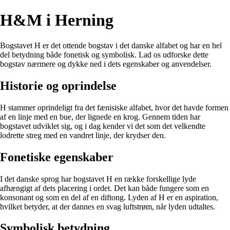
H&M i Herning
Bogstavet H er det ottende bogstav i det danske alfabet og har en hel
del betydning både fonetisk og symbolisk. Lad os udforske dette
bogstav nærmere og dykke ned i dets egenskaber og anvendelser.
Historie og oprindelse
H stammer oprindeligt fra det fænisiske alfabet, hvor det havde formen
af en linje med en bue, der lignede en krog. Gennem tiden har
bogstavet udviklet sig, og i dag kender vi det som det velkendte
lodrette streg med en vandret linje, der krydser den.
Fonetiske egenskaber
I det danske sprog har bogstavet H en række forskellige lyde
afhængigt af dets placering i ordet. Det kan både fungere som en
konsonant og som en del af en diftong. Lyden af H er en aspiration,
hvilket betyder, at der dannes en svag luftstrøm, når lyden udtaltes.
Symbolisk betydning