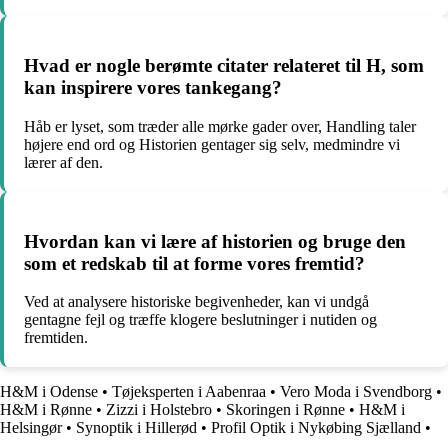
Hvad er nogle berømte citater relateret til H, som
kan inspirere vores tankegang?
Håb er lyset, som træder alle mørke gader over, Handling taler
højere end ord og Historien gentager sig selv, medmindre vi
lærer af den.
Hvordan kan vi lære af historien og bruge den
som et redskab til at forme vores fremtid?
Ved at analysere historiske begivenheder, kan vi undgå
gentagne fejl og træffe klogere beslutninger i nutiden og
fremtiden.
H&M i Odense
•
Tøjeksperten i Aabenraa
•
Vero Moda i Svendborg
•
H&M i Rønne
•
Zizzi i Holstebro
•
Skoringen i Rønne
•
H&M i
Helsingør
•
Synoptik i Hillerød
•
Profil Optik i Nykøbing Sjælland
•