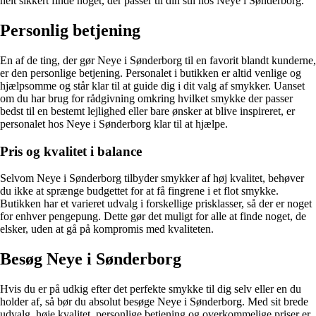
helt sikkert finde noget, der passer til din stil hos Neye i Sønderborg.
Personlig betjening
En af de ting, der gør Neye i Sønderborg til en favorit blandt kunderne,
er den personlige betjening. Personalet i butikken er altid venlige og
hjælpsomme og står klar til at guide dig i dit valg af smykker. Uanset
om du har brug for rådgivning omkring hvilket smykke der passer
bedst til en bestemt lejlighed eller bare ønsker at blive inspireret, er
personalet hos Neye i Sønderborg klar til at hjælpe.
Pris og kvalitet i balance
Selvom Neye i Sønderborg tilbyder smykker af høj kvalitet, behøver
du ikke at sprænge budgettet for at få fingrene i et flot smykke.
Butikken har et varieret udvalg i forskellige prisklasser, så der er noget
for enhver pengepung. Dette gør det muligt for alle at finde noget, de
elsker, uden at gå på kompromis med kvaliteten.
Besøg Neye i Sønderborg
Hvis du er på udkig efter det perfekte smykke til dig selv eller en du
holder af, så bør du absolut besøge Neye i Sønderborg. Med sit brede
udvalg, høje kvalitet, personlige betjening og overkommelige priser er