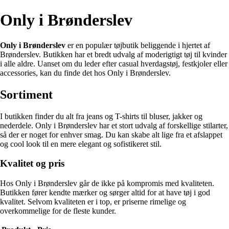
Only i Brønderslev
Only i Brønderslev
er en populær tøjbutik beliggende i hjertet af
Brønderslev. Butikken har et bredt udvalg af moderigtigt tøj til kvinder
i alle aldre. Uanset om du leder efter casual hverdagstøj, festkjoler eller
accessories, kan du finde det hos Only i Brønderslev.
Sortiment
I butikken finder du alt fra jeans og T-shirts til bluser, jakker og
nederdele. Only i Brønderslev har et stort udvalg af forskellige stilarter,
så der er noget for enhver smag. Du kan skabe alt lige fra et afslappet
og cool look til en mere elegant og sofistikeret stil.
Kvalitet og pris
Hos Only i Brønderslev går de ikke på kompromis med kvaliteten.
Butikken fører kendte mærker og sørger altid for at have tøj i god
kvalitet. Selvom kvaliteten er i top, er priserne rimelige og
overkommelige for de fleste kunder.