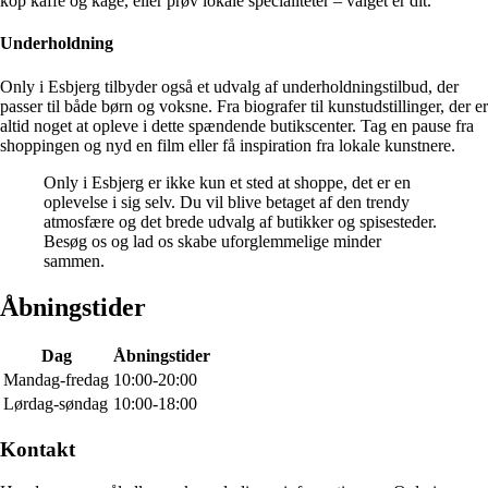
kop kaffe og kage, eller prøv lokale specialiteter – valget er dit.
Underholdning
Only i Esbjerg tilbyder også et udvalg af underholdningstilbud, der
passer til både børn og voksne. Fra biografer til kunstudstillinger, der er
altid noget at opleve i dette spændende butikscenter. Tag en pause fra
shoppingen og nyd en film eller få inspiration fra lokale kunstnere.
Only i Esbjerg er ikke kun et sted at shoppe, det er en
oplevelse i sig selv. Du vil blive betaget af den trendy
atmosfære og det brede udvalg af butikker og spisesteder.
Besøg os og lad os skabe uforglemmelige minder
sammen.
Åbningstider
Dag
Åbningstider
Mandag-fredag
10:00-20:00
Lørdag-søndag
10:00-18:00
Kontakt