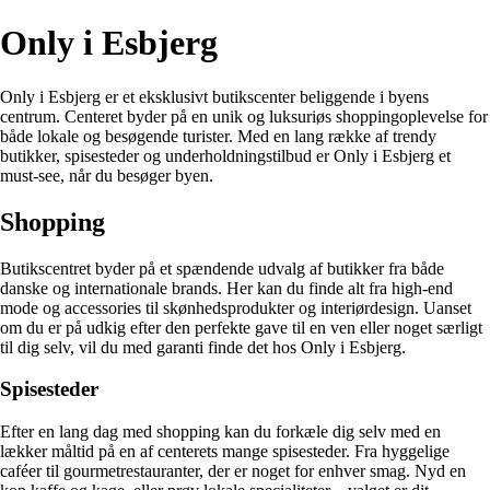
Only i Esbjerg
Only i Esbjerg er et eksklusivt butikscenter beliggende i byens
centrum. Centeret byder på en unik og luksuriøs shoppingoplevelse for
både lokale og besøgende turister. Med en lang række af trendy
butikker, spisesteder og underholdningstilbud er Only i Esbjerg et
must-see, når du besøger byen.
Shopping
Butikscentret byder på et spændende udvalg af butikker fra både
danske og internationale brands. Her kan du finde alt fra high-end
mode og accessories til skønhedsprodukter og interiørdesign. Uanset
om du er på udkig efter den perfekte gave til en ven eller noget særligt
til dig selv, vil du med garanti finde det hos Only i Esbjerg.
Spisesteder
Efter en lang dag med shopping kan du forkæle dig selv med en
lækker måltid på en af centerets mange spisesteder. Fra hyggelige
caféer til gourmetrestauranter, der er noget for enhver smag. Nyd en