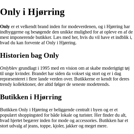
Only i Hjørring
Only
er et velkendt brand inden for modeverdenen, og i Hjørring har
indbyggerne og besøgende den unikke mulighed for at opleve en af de
mest imponerende butikker. Læs med her, hvis du vil have et indblik i,
hvad du kan forvente af Only i Hjørring.
Historien bag Only
Only
blev grundlagt i 1995 med en vision om at skabe moderigtigt tøj
til unge kvinder. Brandet har siden da vokset sig stort og er i dag
repræsenteret i flere lande verden over. Butikkerne er kendt for deres
trendy kollektioner, der altid følger de seneste modetrends.
Butikken i Hjørring
Butikken Only i Hjørring er beliggende centralt i byen og er et
populært shoppingsted for både lokale og turister. Her finder du alt,
hvad hjertet begærer inden for mode og accessories. Butikken har et
stort udvalg af jeans, toppe, kjoler, jakker og meget mere.