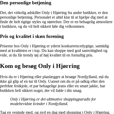
Den personlige betjening
Det, der virkelig adskiller Only i Hjørring fra andre butikker, er den
personlige betjening. Personalet er altid klar til at hjælpe dig med at
finde de helt rigtige styles og størrelser. Der er en behagelig atmosfære
i butikken, og du vil helt sikkert føle dig velkommen.
Pris og kvalitet i skøn forening
Priserne hos Only i Hjørring er yderst konkurrencedygtige, samtidig
med at kvaliteten er i top. Du kan shoppe med god samvittighed og
vide, at du får trendy tøj af høj kvalitet til en fornuftig pris.
Kom og besøg Only i Hjørring
Hvis du er i Hjørring eller planlægger at besøge Nordjylland, må du
ikke gå glip af en tur til Only. Uanset om du er på udkig efter den
perfekte festkjole, et par behagelige jeans eller en smart jakke, har
butikken helt sikkert noget, der vil falde i din smag.
Only i Hjørring er det ultimative shoppingparadis for
modebevidste kvinder i Nordjylland.
Tag en veninde med, og nyd en dag med shopping i Only i Hjørring.