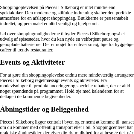
Shoppingoplevelsen på Pieces i Silkeborg er intet mindre end
spektakulær. Den moderne og stilfulde indretning skaber den perfekte
atmosfære for en afslappet shoppingdag. Butikkerne er præsentabelt
indrettet, og personalet er altid venligt og hjælpsomt.
Ud over shoppingmulighederne tilbyder Pieces i Silkeborg også et
udvalg af spisesteder, hvor du kan nyde en velfortjent pause og
genoplade batterierne. Der er noget for enhver smag, lige fra hyggelige
caféer til trendy restauranter.
Events og Aktiviteter
For at gøre din shoppingoplevelse endnu mere mindeværdig arrangerer
Pieces i Silkeborg regelmæssigt events og aktiviteter. Fra
modevisninger til produktlanceringer og specielle rabatter, der er altid
noget spændende på programmet. Hold øje med kalenderen for at
deltage i de kommende begivenheder.
Åbningstider og Beliggenhed
Pieces i Silkeborg ligger centralt i byen og er nemt at komme til, uanset
om du kommer med offentlig transport eller i bil. Shoppingcenteret har
praktiske åbningstider, der giver dig rig mulighed for at besøge det, når