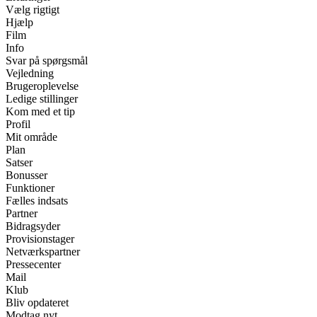
Vælg rigtigt
Hjælp
Film
Info
Svar på spørgsmål
Vejledning
Brugeroplevelse
Ledige stillinger
Kom med et tip
Profil
Mit område
Plan
Satser
Bonusser
Funktioner
Fælles indsats
Partner
Bidragsyder
Provisionstager
Netværkspartner
Pressecenter
Mail
Klub
Bliv opdateret
Modtag nyt