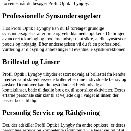
forvente, når du besøger Profil Optik i Lyngby.
Professionelle Synsundersøgelser
Hos Profil Optik i Lyngby kan du få foretaget grundige
synsundersøgelser af erfarne og veluddannede optikere. De bruger
avanceret teknologi og moderne udstyr til at sikre, at din synstest er
præcis og nøjagtig. Efter undersøgelsen vil du få en professionel
vurdering af dit syn og anbefalinger til eventuelle synskorrektioner.
Brillestel og Linser
Profil Optik i Lyngby tilbyder et stort udvalg af brillestel fra kendte
mærker samt skræddersyede briller efter dine individuelle behov og
ønsker. Derudover kan du også finde et bredt udvalg af
kontaktlinser, både til daglig brug og til sportslige aktiviteter. Deres
erfarne personale står klar til at vejlede dig i valget af linser, der
passer bedst til dig.
Personlig Service og Rådgivning
Det, der adskiller Profil Optik i Lyngby fra andre optikere, er deres
personlige service og kompetente rådgivning. De tager sig tid til at