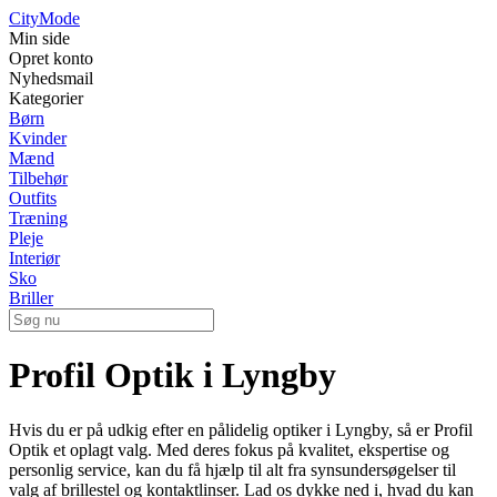
City
Mode
Min side
Opret konto
Nyhedsmail
Kategorier
Børn
Kvinder
Mænd
Tilbehør
Outfits
Træning
Pleje
Interiør
Sko
Briller
Profil Optik i Lyngby
Hvis du er på udkig efter en pålidelig optiker i Lyngby, så er Profil
Optik et oplagt valg. Med deres fokus på kvalitet, ekspertise og
personlig service, kan du få hjælp til alt fra synsundersøgelser til
valg af brillestel og kontaktlinser. Lad os dykke ned i, hvad du kan