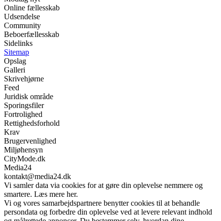
Online fællesskab
Udsendelse
Community
Beboerfællesskab
Sidelinks
Sitemap
Opslag
Galleri
Skrivehjørne
Feed
Juridisk område
Sporingsfiler
Fortrolighed
Rettighedsforhold
Krav
Brugervenlighed
Miljøhensyn
CityMode.dk
Media24
kontakt@media24.dk
Vi samler data via cookies for at gøre din oplevelse nemmere og
smartere. Læs mere her.
Vi og vores samarbejdspartnere benytter cookies til at behandle
persondata og forbedre din oplevelse ved at levere relevant indhold
og målrettede annoncer. Du bestemmer selv, hvordan dine