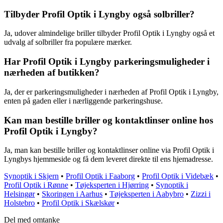
Tilbyder Profil Optik i Lyngby også solbriller?
Ja, udover almindelige briller tilbyder Profil Optik i Lyngby også et
udvalg af solbriller fra populære mærker.
Har Profil Optik i Lyngby parkeringsmuligheder i
nærheden af butikken?
Ja, der er parkeringsmuligheder i nærheden af Profil Optik i Lyngby,
enten på gaden eller i nærliggende parkeringshuse.
Kan man bestille briller og kontaktlinser online hos
Profil Optik i Lyngby?
Ja, man kan bestille briller og kontaktlinser online via Profil Optik i
Lyngbys hjemmeside og få dem leveret direkte til ens hjemadresse.
Synoptik i Skjern
•
Profil Optik i Faaborg
•
Profil Optik i Videbæk
•
Profil Optik i Rønne
•
Tøjeksperten i Hjørring
•
Synoptik i
Helsingør
•
Skoringen i Aarhus
•
Tøjeksperten i Aabybro
•
Zizzi i
Holstebro
•
Profil Optik i Skælskør
•
Del med omtanke