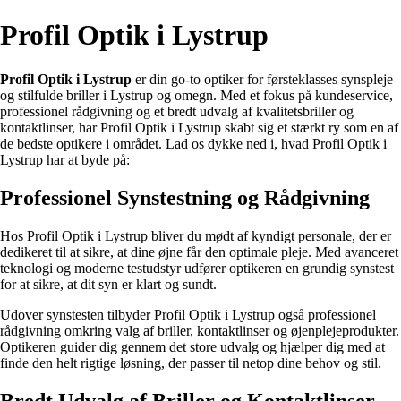
Profil Optik i Lystrup
Profil Optik i Lystrup
er din go-to optiker for førsteklasses synspleje
og stilfulde briller i Lystrup og omegn. Med et fokus på kundeservice,
professionel rådgivning og et bredt udvalg af kvalitetsbriller og
kontaktlinser, har Profil Optik i Lystrup skabt sig et stærkt ry som en af
de bedste optikere i området. Lad os dykke ned i, hvad Profil Optik i
Lystrup har at byde på:
Professionel Synstestning og Rådgivning
Hos Profil Optik i Lystrup bliver du mødt af kyndigt personale, der er
dedikeret til at sikre, at dine øjne får den optimale pleje. Med avanceret
teknologi og moderne testudstyr udfører optikeren en grundig synstest
for at sikre, at dit syn er klart og sundt.
Udover synstesten tilbyder Profil Optik i Lystrup også professionel
rådgivning omkring valg af briller, kontaktlinser og øjenplejeprodukter.
Optikeren guider dig gennem det store udvalg og hjælper dig med at
finde den helt rigtige løsning, der passer til netop dine behov og stil.
Bredt Udvalg af Briller og Kontaktlinser