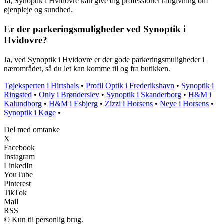
Ja, Synoptik i Hvidovre kan give dig professionel rådgivning om
øjenpleje og sundhed.
Er der parkeringsmuligheder ved Synoptik i
Hvidovre?
Ja, ved Synoptik i Hvidovre er der gode parkeringsmuligheder i
nærområdet, så du let kan komme til og fra butikken.
Tøjeksperten i Hirtshals
•
Profil Optik i Frederikshavn
•
Synoptik i
Ringsted
•
Only i Brønderslev
•
Synoptik i Skanderborg
•
H&M i
Kalundborg
•
H&M i Esbjerg
•
Zizzi i Horsens
•
Neye i Horsens
•
Synoptik i Køge
•
Del med omtanke
X
Facebook
Instagram
LinkedIn
YouTube
Pinterest
TikTok
Mail
RSS
© Kun til personlig brug.