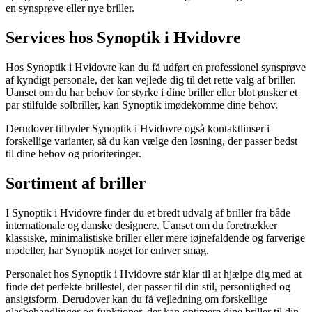
en synsprøve eller nye briller.
Services hos Synoptik i Hvidovre
Hos Synoptik i Hvidovre kan du få udført en professionel synsprøve
af kyndigt personale, der kan vejlede dig til det rette valg af briller.
Uanset om du har behov for styrke i dine briller eller blot ønsker et
par stilfulde solbriller, kan Synoptik imødekomme dine behov.
Derudover tilbyder Synoptik i Hvidovre også kontaktlinser i
forskellige varianter, så du kan vælge den løsning, der passer bedst
til dine behov og prioriteringer.
Sortiment af briller
I Synoptik i Hvidovre finder du et bredt udvalg af briller fra både
internationale og danske designere. Uanset om du foretrækker
klassiske, minimalistiske briller eller mere iøjnefaldende og farverige
modeller, har Synoptik noget for enhver smag.
Personalet hos Synoptik i Hvidovre står klar til at hjælpe dig med at
finde det perfekte brillestel, der passer til din stil, personlighed og
ansigtsform. Derudover kan du få vejledning om forskellige
glasbehandlinger og funktioner, der kan optimere dine briller til din