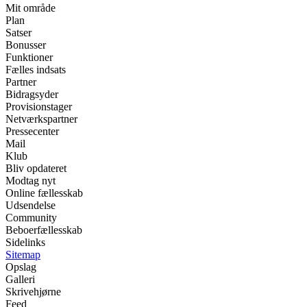
Mit område
Plan
Satser
Bonusser
Funktioner
Fælles indsats
Partner
Bidragsyder
Provisionstager
Netværkspartner
Pressecenter
Mail
Klub
Bliv opdateret
Modtag nyt
Online fællesskab
Udsendelse
Community
Beboerfællesskab
Sidelinks
Sitemap
Opslag
Galleri
Skrivehjørne
Feed