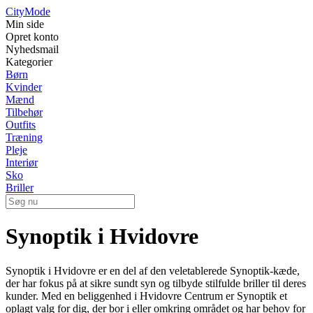
City
Mode
Min side
Opret konto
Nyhedsmail
Kategorier
Børn
Kvinder
Mænd
Tilbehør
Outfits
Træning
Pleje
Interiør
Sko
Briller
Synoptik i Hvidovre
Synoptik i Hvidovre er en del af den veletablerede Synoptik-kæde,
der har fokus på at sikre sundt syn og tilbyde stilfulde briller til deres
kunder. Med en beliggenhed i Hvidovre Centrum er Synoptik et
oplagt valg for dig, der bor i eller omkring området og har behov for