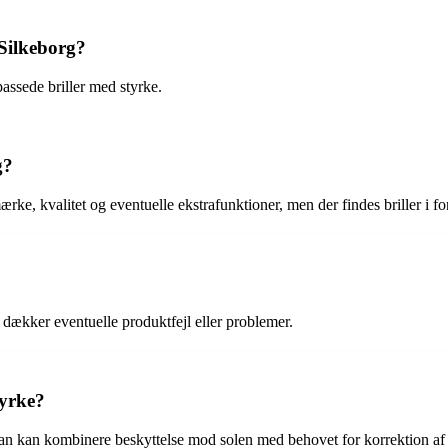
 Silkeborg?
passede briller med styrke.
g?
rke, kvalitet og eventuelle ekstrafunktioner, men der findes briller i for
m dækker eventuelle produktfejl eller problemer.
tyrke?
 man kan kombinere beskyttelse mod solen med behovet for korrektion af