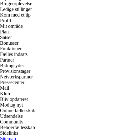
Brugeroplevelse
Ledige stillinger
Kom med et tip
Profil
Mit område
Plan
Satser
Bonusser
Funktioner
Fælles indsats
Partner
Bidragsyder
Provisionstager
Netværkspartner
Pressecenter
Mail
Klub
Bliv opdateret
Modtag nyt
Online fællesskab
Udsendelse
Community
Beboerfællesskab
Sidelinks
Sitemap