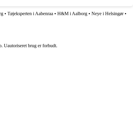
rg
•
Tøjeksperten i Aabenraa
•
H&M i Aalborg
•
Neye i Helsingør
•
 Uautoriseret brug er forbudt.