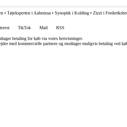
en
•
Tøjeksperten i Aabenraa
•
Synoptik i Kolding
•
Zizzi i Frederiksbe
terest
TikTok
Mail
RSS
dtager betaling for køb via vores henvisninger.
jder med kommercielle partnere og modtager muligvis betaling ved køb.