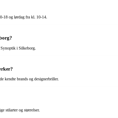
10-18 og lørdag fra kl. 10-14.
eborg?
os Synoptik i Silkeborg.
ærker?
åde kendte brands og designerbriller.
e stilarter og størrelser.