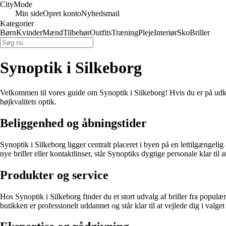
City
Mode
Min side
Opret konto
Nyhedsmail
Kategorier
Børn
Kvinder
Mænd
Tilbehør
Outfits
Træning
Pleje
Interiør
Sko
Briller
Synoptik i Silkeborg
Velkommen til vores guide om Synoptik i Silkeborg! Hvis du er på udkig 
højkvalitets optik.
Beliggenhed og åbningstider
Synoptik i Silkeborg ligger centralt placeret i byen på en lettilgængel
nye briller eller kontaktlinser, står Synoptiks dygtige personale klar til a
Produkter og service
Hos Synoptik i Silkeborg finder du et stort udvalg af briller fra populær
butikken er professionelt uddannet og står klar til at vejlede dig i valget