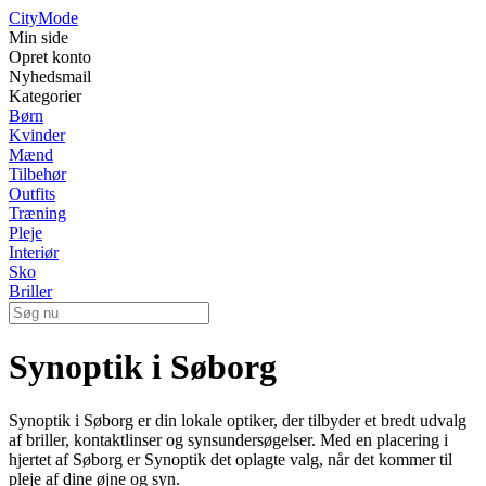
City
Mode
Min side
Opret konto
Nyhedsmail
Kategorier
Børn
Kvinder
Mænd
Tilbehør
Outfits
Træning
Pleje
Interiør
Sko
Briller
Synoptik i Søborg
Synoptik i Søborg er din lokale optiker, der tilbyder et bredt udvalg
af briller, kontaktlinser og synsundersøgelser. Med en placering i
hjertet af Søborg er Synoptik det oplagte valg, når det kommer til
pleje af dine øjne og syn.