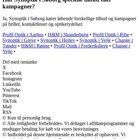
kampagner?
Ja, Synoptik i Søborg kører løbende forskellige tilbud og kampagner
på briller, kontaktlinser og optikerydelser.
Profil Optik i Aarhus
•
H&M i Skanderborg
•
Profil Optik i Ribe
•
Synoptik i Greve
•
Synoptik i Herlev
•
Synoptik i Vejle
•
Change i
Tønder
•
H&M i Rønne
•
Profil Optik i Frederiksberg
•
Change i
Vejle
•
Del med omtanke
X
Facebook
Instagram
LinkedIn
YouTube
Pinterest
TikTok
Mail
RSS
© Kun til personlig brug.
© Alle rettigheder forbeholdes. Vi deltager i affiliateprogrammer og
modtager betaling for køb via vores henvisninger.
© Indholdet på denne hjemmeside er beskyttet af ophavsret. Vi