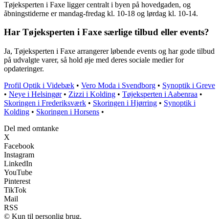
Tøjeksperten i Faxe ligger centralt i byen på hovedgaden, og
åbningstiderne er mandag-fredag kl. 10-18 og lørdag kl. 10-14.
Har Tøjeksperten i Faxe særlige tilbud eller events?
Ja, Tøjeksperten i Faxe arrangerer løbende events og har gode tilbud
på udvalgte varer, så hold øje med deres sociale medier for
opdateringer.
Profil Optik i Videbæk
•
Vero Moda i Svendborg
•
Synoptik i Greve
•
Neye i Helsingør
•
Zizzi i Kolding
•
Tøjeksperten i Aabenraa
•
Skoringen i Frederiksværk
•
Skoringen i Hjørring
•
Synoptik i
Kolding
•
Skoringen i Horsens
•
Del med omtanke
X
Facebook
Instagram
LinkedIn
YouTube
Pinterest
TikTok
Mail
RSS
© Kun til personlig brug.