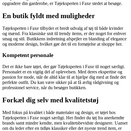
opgradere din garderobe, er Tøjeksperten i Faxe stedet at besøge.
En butik fyldt med muligheder
Tøjeksperten i Faxe tilbyder et bredt udvalg af tøj til både kvinder
og mænd. Fra klassiske snit til trendy items, er der noget for enhver
smag og stil. Butikkens indretning afspejler en blanding af elegance
og moderne design, hvilket gør det til en fornøjelse at shoppe her.
Kompetent personale
Det er ikke bare tøjet, der gør Tøjeksperten i Faxe til noget særligt.
Personalet er en vigtig del af oplevelsen. Med deres ekspertise og
passion for mode, står de altid klar til at hjælpe dig med at finde det
perfekte outfit. Du kan være sikker på at få ærlig rådgivning og
professionel service, når du besøger butikken.
Forkæl dig selv med kvalitetstøj
Med fokus på kvalitet i både materialer og design, er tøjet hos
Tøjeksperten i Faxe noget særligt. Her finder du tøj fra anerkendte
brands samt mindre kendte, men kvalitetsbevidste designere. Uanset
om du leder efter en tidløs klassiker eller det nyeste trend item, er