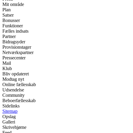
Mit område
Plan
Satser
Bonusser
Funktioner
Fælles indsats
Partner
Bidragsyder
Provisionstager
Netværkspartner
Pressecenter
Mail
Klub
Bliv opdateret
Modtag nyt
Online fællesskab
Udsendelse
Community
Beboerfællesskab
Sidelinks
Sitemap
Opslag
Galleri
Skrivehjørne
Feed