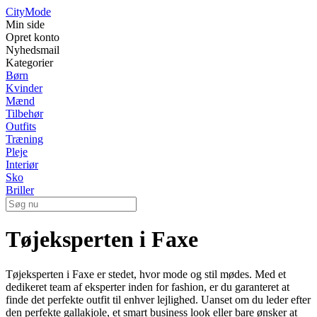
City
Mode
Min side
Opret konto
Nyhedsmail
Kategorier
Børn
Kvinder
Mænd
Tilbehør
Outfits
Træning
Pleje
Interiør
Sko
Briller
Tøjeksperten i Faxe
Tøjeksperten i Faxe er stedet, hvor mode og stil mødes. Med et
dedikeret team af eksperter inden for fashion, er du garanteret at
finde det perfekte outfit til enhver lejlighed. Uanset om du leder efter
den perfekte gallakjole, et smart business look eller bare ønsker at