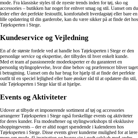
mode. Fra klassiske styles til de nyeste trends inden for tøj, sko og
accessories – butikken har noget for enhver smag og stil. Uanset om du
leder efter det perfekte festoutfit, komfortabelt hverdagstøj eller bare en
lille opdatering til din garderobe, kan du være sikker på at finde det hos
Tøjeksperten i Stege.
Kundeservice og Vejledning
En af de største fordele ved at handle hos Tøjeksperten i Stege er den
personlige service og ekspertise, der tilbydes til hver enkelt kunde.
Med et team af passionerede modeeksperter er du garanteret en
personlig stylingoplevelse, hvor dine behov og præferencer bliver taget
i betragtning. Uanset om du har brug for hjælp til at finde det perfekte
outfit til en speciel lejlighed eller bare ønsker råd til at opdatere din stil,
står Tøjeksperten i Stege klar til at hjælpe.
Events og Aktiviteter
Udover at tilbyde et imponerende sortiment af tøj og accessories
arrangerer Tøjeksperten i Stege også forskellige events og aktiviteter
for deres kunder. Fra modeaftener og stylingworkshops til eksklusive
shoppingevents – der er altid noget spændende i kalenderen hos
Tøjeksperten i Stege. Disse events giver kunderne mulighed for at lære
mere om mode, få inspiration og hygge sig i godt selskab med andre