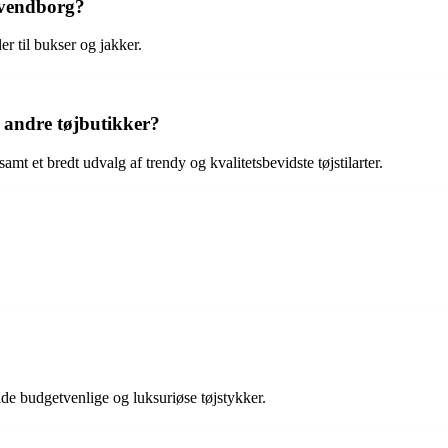
Svendborg?
r til bukser og jakker.
 andre tøjbutikker?
mt et bredt udvalg af trendy og kvalitetsbevidste tøjstilarter.
åde budgetvenlige og luksuriøse tøjstykker.