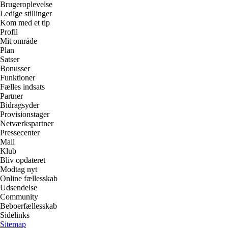
Brugeroplevelse
Ledige stillinger
Kom med et tip
Profil
Mit område
Plan
Satser
Bonusser
Funktioner
Fælles indsats
Partner
Bidragsyder
Provisionstager
Netværkspartner
Pressecenter
Mail
Klub
Bliv opdateret
Modtag nyt
Online fællesskab
Udsendelse
Community
Beboerfællesskab
Sidelinks
Sitemap