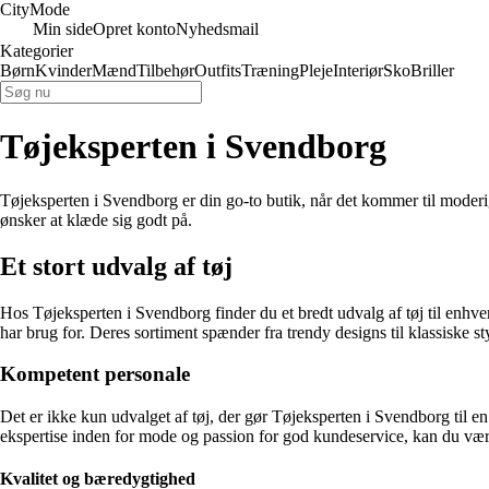
City
Mode
Min side
Opret konto
Nyhedsmail
Kategorier
Børn
Kvinder
Mænd
Tilbehør
Outfits
Træning
Pleje
Interiør
Sko
Briller
Tøjeksperten i Svendborg
Tøjeksperten i Svendborg er din go-to butik, når det kommer til moderigti
ønsker at klæde sig godt på.
Et stort udvalg af tøj
Hos Tøjeksperten i Svendborg finder du et bredt udvalg af tøj til enhver 
har brug for. Deres sortiment spænder fra trendy designs til klassiske st
Kompetent personale
Det er ikke kun udvalget af tøj, der gør Tøjeksperten i Svendborg til en
ekspertise inden for mode og passion for god kundeservice, kan du vær
Kvalitet og bæredygtighed