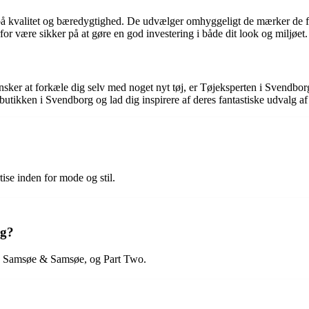
å kvalitet og bæredygtighed. De udvælger omhyggeligt de mærker de fører
rfor være sikker på at gøre en god investering i både dit look og miljøet.
nsker at forkæle dig selv med noget nyt tøj, er Tøjeksperten i Svendbor
i butikken i Svendborg og lad dig inspirere af deres fantastiske udvalg af 
se inden for mode og stil.
rg?
, Samsøe & Samsøe, og Part Two.