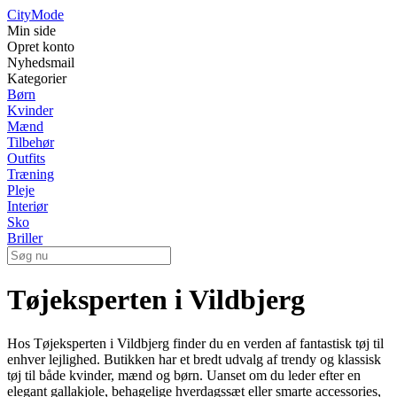
City
Mode
Min side
Opret konto
Nyhedsmail
Kategorier
Børn
Kvinder
Mænd
Tilbehør
Outfits
Træning
Pleje
Interiør
Sko
Briller
Tøjeksperten i Vildbjerg
Hos Tøjeksperten i Vildbjerg finder du en verden af fantastisk tøj til
enhver lejlighed. Butikken har et bredt udvalg af trendy og klassisk
tøj til både kvinder, mænd og børn. Uanset om du leder efter en
elegant gallakjole, behagelige hverdagssæt eller smarte accessories,