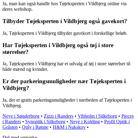
Ja, man kan også handle hos Tøjeksperten i Vildbjerg online via
deres webshop.
Tilbyder Tøjeksperten i Vildbjerg også gavekort?
Ja, Tøjeksperten i Vildbjerg tilbyder gavekort i forskellige beløb.
Har Tøjeksperten i Vildbjerg også tøj i store
størrelser?
Ja, Tøjeksperten i Vildbjerg har et udvalg af tøj i store størrelser til
både mænd og kvinder.
Er der parkeringsmuligheder nær Tøjeksperten i
Vildbjerg?
Ja, der er gratis parkeringsmuligheder i nærheden af Tøjeksperten i
Vildbjerg.
Neye i Sønderborg
•
Zizzi i Randers
•
Vibholm i Silkeborg
•
Pieces
i Randers
•
Synoptik i Silkeborg
•
Neye i Kolding
•
Profil Optik i
Gråsten
•
Only i Rønne
•
H&M i Nakskov
•
Del med omtanke