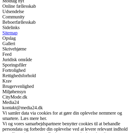
Modtag nyt
Online fællesskab
Udsendelse
Community
Beboerfællesskab
Sidelinks
Sitemap
Opslag
Galleri
Skrivehjørne
Feed
Juridisk område
Sporingsfiler
Fortrolighed
Rettighedsforhold
Krav
Brugervenlighed
Miljøhensyn
CityMode.dk
Media24
kontakt@media24.dk
Vi samler data via cookies for at gøre din oplevelse nemmere og
smartere. Læs mere her.
Vi og vores samarbejdspartnere benytter cookies til at behandle
persondata og forbedre din oplevelse ved at levere relevant indhold