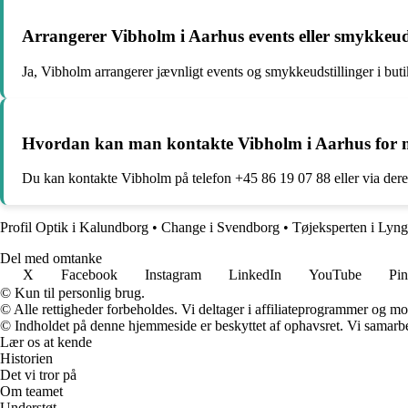
Arrangerer Vibholm i Aarhus events eller smykkeuds
Ja, Vibholm arrangerer jævnligt events og smykkeudstillinger i but
Hvordan kan man kontakte Vibholm i Aarhus for 
Du kan kontakte Vibholm på telefon +45 86 19 07 88 eller via d
Profil Optik i Kalundborg
•
Change i Svendborg
•
Tøjeksperten i Lyn
Del med omtanke
X
Facebook
Instagram
LinkedIn
YouTube
Pin
© Kun til personlig brug.
© Alle rettigheder forbeholdes. Vi deltager i affiliateprogrammer og mo
© Indholdet på denne hjemmeside er beskyttet af ophavsret. Vi samarbe
Lær os at kende
Historien
Det vi tror på
Om teamet
Understøt