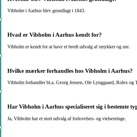
Vibholm i Aarhus blev grundlagt i 1843.
Hvad er Vibholm i Aarhus kendt for?
Vibholm er kendt for at have et bredt udvalg af smykker og ure.
Hvilke mærker forhandles hos Vibholm i Aarhus?
Vibholm forhandler bl.a. Georg Jensen, Ole Lynggaard, Rolex og 
Har Vibholm i Aarhus specialiseret sig i bestemte t
Ja, Vibholm har et stort udvalg af forlovelses- og vielsesringe.