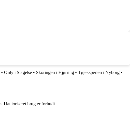
•
Only i Slagelse
•
Skoringen i Hjørring
•
Tøjeksperten i Nyborg
•
 Uautoriseret brug er forbudt.