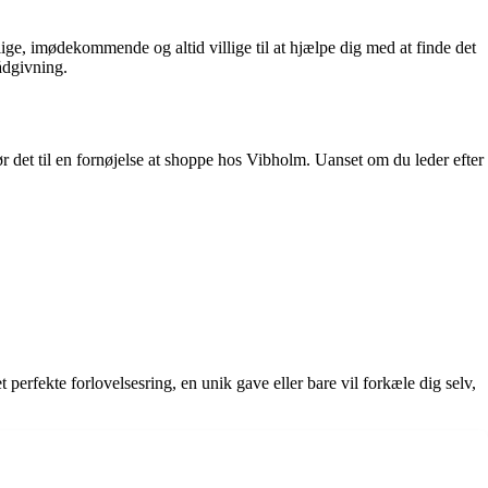
ige, imødekommende og altid villige til at hjælpe dig med at finde det
ådgivning.
 det til en fornøjelse at shoppe hos Vibholm. Uanset om du leder efter
rfekte forlovelsesring, en unik gave eller bare vil forkæle dig selv,