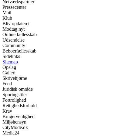
Netværkspartner
Pressecenter
Mail
Klub
Bliv opdateret
Modtag nyt
Online fællesskab
Udsendelse
Community
Beboerfællesskab
Sidelinks
Sitemap
Opslag
Galleri
Skrivehjørne
Feed
Juridisk område
Sporingsfiler
Fortrolighed
Rettighedsforhold
Krav
Brugervenlighed
Miljøhensyn
CityMode.dk
Media24