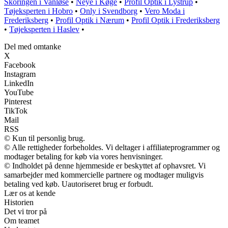
Skoringen i Vanløse
•
Neye i Køge
•
Profil Optik i Lystrup
•
Tøjeksperten i Hobro
•
Only i Svendborg
•
Vero Moda i
Frederiksberg
•
Profil Optik i Nærum
•
Profil Optik i Frederiksberg
•
Tøjeksperten i Haslev
•
Del med omtanke
X
Facebook
Instagram
LinkedIn
YouTube
Pinterest
TikTok
Mail
RSS
© Kun til personlig brug.
© Alle rettigheder forbeholdes. Vi deltager i affiliateprogrammer og
modtager betaling for køb via vores henvisninger.
© Indholdet på denne hjemmeside er beskyttet af ophavsret. Vi
samarbejder med kommercielle partnere og modtager muligvis
betaling ved køb. Uautoriseret brug er forbudt.
Lær os at kende
Historien
Det vi tror på
Om teamet