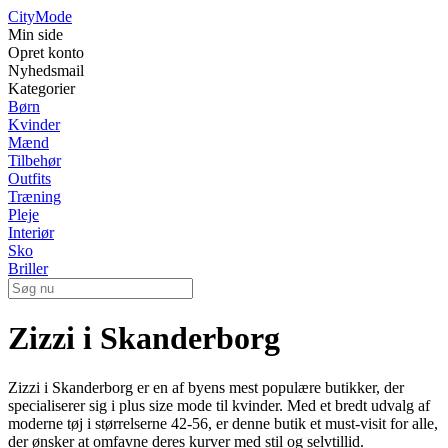
City
Mode
Min side
Opret konto
Nyhedsmail
Kategorier
Børn
Kvinder
Mænd
Tilbehør
Outfits
Træning
Pleje
Interiør
Sko
Briller
Zizzi i Skanderborg
Zizzi i Skanderborg er en af byens mest populære butikker, der
specialiserer sig i plus size mode til kvinder. Med et bredt udvalg af
moderne tøj i størrelserne 42-56, er denne butik et must-visit for alle,
der ønsker at omfavne deres kurver med stil og selvtillid.