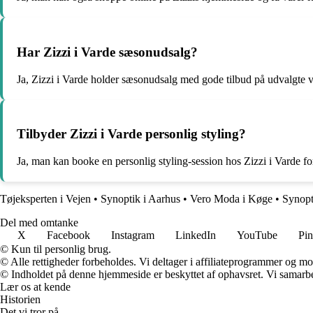
Har Zizzi i Varde sæsonudsalg?
Ja, Zizzi i Varde holder sæsonudsalg med gode tilbud på udvalgte v
Tilbyder Zizzi i Varde personlig styling?
Ja, man kan booke en personlig styling-session hos Zizzi i Varde for 
Tøjeksperten i Vejen
•
Synoptik i Aarhus
•
Vero Moda i Køge
•
Synopt
Del med omtanke
X
Facebook
Instagram
LinkedIn
YouTube
Pin
© Kun til personlig brug.
© Alle rettigheder forbeholdes. Vi deltager i affiliateprogrammer og mo
© Indholdet på denne hjemmeside er beskyttet af ophavsret. Vi samarbe
Lær os at kende
Historien
Det vi tror på