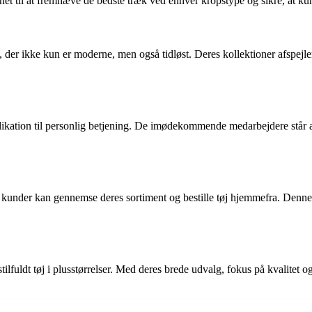
net til at fremhæve de bedste træk ved enhver kropstype og sikre, at kund
der ikke kun er moderne, men også tidløst. Deres kollektioner afspejler 
dedikation til personlig betjening. De imødekommende medarbejdere står al
vor kunder kan gennemse deres sortiment og bestille tøj hjemmefra. De
 stilfuldt tøj i plusstørrelser. Med deres brede udvalg, fokus på kvalitet 