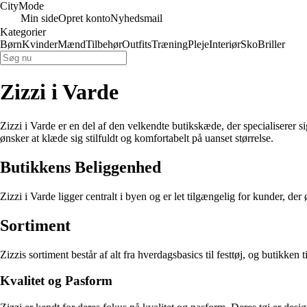
City
Mode
Min side
Opret konto
Nyhedsmail
Kategorier
Børn
Kvinder
Mænd
Tilbehør
Outfits
Træning
Pleje
Interiør
Sko
Briller
Zizzi i Varde
Zizzi i Varde er en del af den velkendte butikskæde, der specialiserer si
ønsker at klæde sig stilfuldt og komfortabelt på uanset størrelse.
Butikkens Beliggenhed
Zizzi i Varde ligger centralt i byen og er let tilgængelig for kunder, d
Sortiment
Zizzis sortiment består af alt fra hverdagsbasics til festtøj, og butikken 
Kvalitet og Pasform