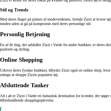
Zizzi er kendt for deres fokus på kvalitet og pasform. Deres tøj er desig
Stil og Trends
Med deres finger på pulsen af modeverdenen, formår Zizzi at levere tøj, 
moden uden at gå på kompromis med deres personlige stil.
Personlig Betjening
En af de ting, der adskiller Zizzi i Varde fra andre butikker, er deres 
pasform og styling.
Online Shopping
Udover deres fysiske butikker, tilbyder Zizzi også en online shop, h
omegn at shoppe Zizzis populære tøj.
Afsluttende Tanker
Alt i alt er Zizzi i Varde en fantastisk destination for kvinder, der søger
tilfredsstillende shoppingoplevelse.