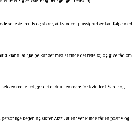
er føler sig selvsikre og behagelige i deres tøj.
de seneste trends og sikrer, at kvinder i plusstørrelser kan følge med i
tid klar til at hjælpe kunder med at finde det rette tøj og give råd om
nne bekvemmelighed gør det endnu nemmere for kvinder i Varde og
og personlige betjening sikrer Zizzi, at enhver kunde får en positiv og