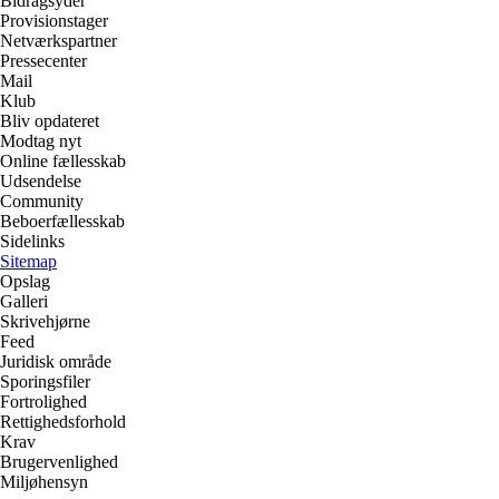
Bidragsyder
Provisionstager
Netværkspartner
Pressecenter
Mail
Klub
Bliv opdateret
Modtag nyt
Online fællesskab
Udsendelse
Community
Beboerfællesskab
Sidelinks
Sitemap
Opslag
Galleri
Skrivehjørne
Feed
Juridisk område
Sporingsfiler
Fortrolighed
Rettighedsforhold
Krav
Brugervenlighed
Miljøhensyn