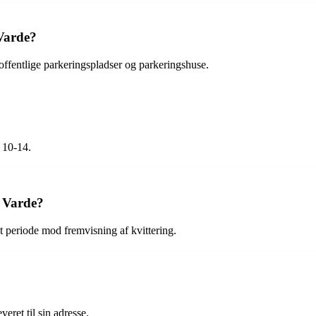
 Varde?
f offentlige parkeringspladser og parkeringshuse.
. 10-14.
i Varde?
mt periode mod fremvisning af kvittering.
eret til sin adresse.