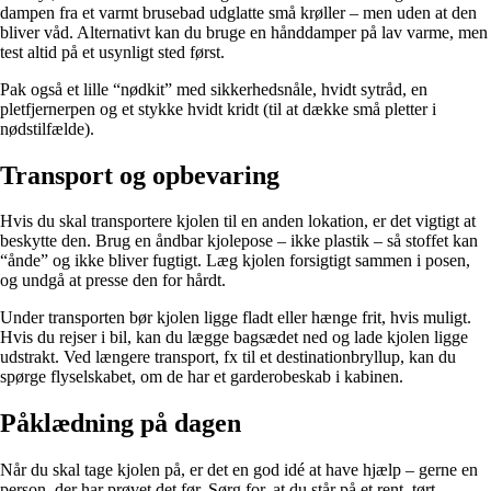
dampen fra et varmt brusebad udglatte små krøller – men uden at den
bliver våd. Alternativt kan du bruge en hånddamper på lav varme, men
test altid på et usynligt sted først.
Pak også et lille “nødkit” med sikkerhedsnåle, hvidt sytråd, en
pletfjernerpen og et stykke hvidt kridt (til at dække små pletter i
nødstilfælde).
Transport og opbevaring
Hvis du skal transportere kjolen til en anden lokation, er det vigtigt at
beskytte den. Brug en åndbar kjolepose – ikke plastik – så stoffet kan
“ånde” og ikke bliver fugtigt. Læg kjolen forsigtigt sammen i posen,
og undgå at presse den for hårdt.
Under transporten bør kjolen ligge fladt eller hænge frit, hvis muligt.
Hvis du rejser i bil, kan du lægge bagsædet ned og lade kjolen ligge
udstrakt. Ved længere transport, fx til et destinationbryllup, kan du
spørge flyselskabet, om de har et garderobeskab i kabinen.
Påklædning på dagen
Når du skal tage kjolen på, er det en god idé at have hjælp – gerne en
person, der har prøvet det før. Sørg for, at du står på et rent, tørt