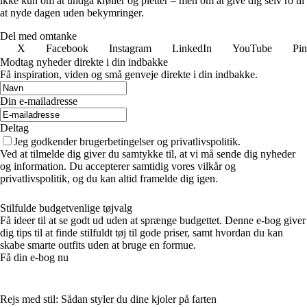
ikke kun om at undgå krøller og pletter – men om at give dig selv ro til
at nyde dagen uden bekymringer.
Del med omtanke
X
Facebook
Instagram
LinkedIn
YouTube
Pin
Modtag nyheder direkte i din indbakke
Få inspiration, viden og små genveje direkte i din indbakke.
Din e-mailadresse
Deltag
Jeg godkender brugerbetingelser og privatlivspolitik.
Ved at tilmelde dig giver du samtykke til, at vi må sende dig nyheder
og information. Du accepterer samtidig vores vilkår og
privatlivspolitik, og du kan altid framelde dig igen.
Stilfulde budgetvenlige tøjvalg
Få ideer til at se godt ud uden at sprænge budgettet. Denne e-bog giver
dig tips til at finde stilfuldt tøj til gode priser, samt hvordan du kan
skabe smarte outfits uden at bruge en formue.
Få din e-bog nu
Rejs med stil: Sådan styler du dine kjoler på farten