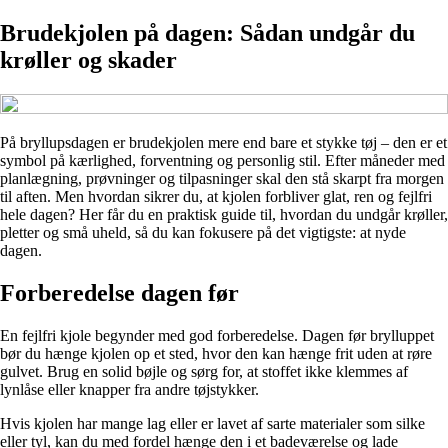
Brudekjolen på dagen: Sådan undgår du
krøller og skader
På bryllupsdagen er brudekjolen mere end bare et stykke tøj – den er et
symbol på kærlighed, forventning og personlig stil. Efter måneder med
planlægning, prøvninger og tilpasninger skal den stå skarpt fra morgen
til aften. Men hvordan sikrer du, at kjolen forbliver glat, ren og fejlfri
hele dagen? Her får du en praktisk guide til, hvordan du undgår krøller,
pletter og små uheld, så du kan fokusere på det vigtigste: at nyde
dagen.
Forberedelse dagen før
En fejlfri kjole begynder med god forberedelse. Dagen før brylluppet
bør du hænge kjolen op et sted, hvor den kan hænge frit uden at røre
gulvet. Brug en solid bøjle og sørg for, at stoffet ikke klemmes af
lynlåse eller knapper fra andre tøjstykker.
Hvis kjolen har mange lag eller er lavet af sarte materialer som silke
eller tyl, kan du med fordel hænge den i et badeværelse og lade