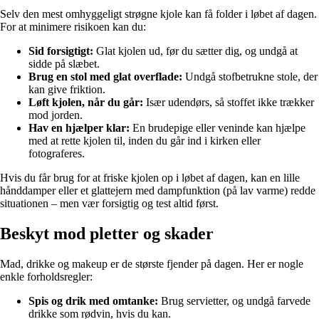
Selv den mest omhyggeligt strøgne kjole kan få folder i løbet af dagen.
For at minimere risikoen kan du:
Sid forsigtigt:
Glat kjolen ud, før du sætter dig, og undgå at
sidde på slæbet.
Brug en stol med glat overflade:
Undgå stofbetrukne stole, der
kan give friktion.
Løft kjolen, når du går:
Især udendørs, så stoffet ikke trækker
mod jorden.
Hav en hjælper klar:
En brudepige eller veninde kan hjælpe
med at rette kjolen til, inden du går ind i kirken eller
fotograferes.
Hvis du får brug for at friske kjolen op i løbet af dagen, kan en lille
hånddamper eller et glattejern med dampfunktion (på lav varme) redde
situationen – men vær forsigtig og test altid først.
Beskyt mod pletter og skader
Mad, drikke og makeup er de største fjender på dagen. Her er nogle
enkle forholdsregler:
Spis og drik med omtanke:
Brug servietter, og undgå farvede
drikke som rødvin, hvis du kan.