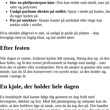
Hav en pletfjernerpen klar:
Den kan redde små uheld, især på
satin og polyester.
Undgå parfume direkte på stoffet:
Spray i stedet på huden, før
du tager kjolen på.
Pas på smykker:
Skarpe kanter på armbånd eller ringe kan
trække tråde i stoffet.
Hvis uheldet alligevel er ude, så undgå at gnide på pletten – dup
forsigtigt med en fugtig klud, og lad stoffet tørre.
Efter festen
Når dagen er omme, fortjener kjolen lidt omsorg. Hæng den op, så den
kan luftes, og få den renset professionelt så hurtigt som muligt – især
hvis der er pletter eller svedmærker. Hvis du ønsker at gemme den som
minde, kan du få den konserveret i en syrefri æske, så den holder sig
smuk i mange år.
En kjole, der holder hele dagen
En brudekjole skal kunne følge dig gennem en dag fyldt med
bevægelse, følelser og fest. Med lidt planlægning og omtanke kan du
sikre, at den forbliver lige så smuk, som da du tog den på. Det handler