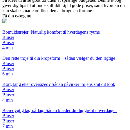
Få ideer til at se godt ud uden at sprænge budgettet. Denne e-bog
giver dig tips til at finde stilfuldt tøj til gode priser, samt hvordan du
kan skabe smarte outfits uden at bruge en formue.
Få din e-bog nu
Bomuldstrøjer: Naturlig komfort til hverdagens rytme
Bluser
Bluser
4 min
Den rette trøje til din kropsform – sådan vælger du den rigtige
Bluser
Bluser
6 min
Kort, lang eller oversized? Sådan påvirker trøjens snit dit look
Bluser
Bluser
4 min
Bæredygtig lag-på-lag: Sådan klæder du dig grønt i hverdagen
Bluser
Bluser
7 min