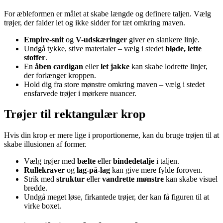
For æbleformen er målet at skabe længde og definere taljen. Vælg
trøjer, der falder let og ikke sidder for tæt omkring maven.
Empire-snit
og
V-udskæringer
giver en slankere linje.
Undgå tykke, stive materialer – vælg i stedet
bløde, lette
stoffer
.
En
åben cardigan
eller
let jakke
kan skabe lodrette linjer,
der forlænger kroppen.
Hold dig fra store mønstre omkring maven – vælg i stedet
ensfarvede trøjer i mørkere nuancer.
Trøjer til rektangulær krop
Hvis din krop er mere lige i proportionerne, kan du bruge trøjen til at
skabe illusionen af former.
Vælg trøjer med
bælte
eller
bindedetalje
i taljen.
Rullekraver
og
lag-på-lag
kan give mere fylde foroven.
Strik med
struktur
eller
vandrette mønstre
kan skabe visuel
bredde.
Undgå meget løse, firkantede trøjer, der kan få figuren til at
virke boxet.