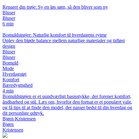
Reparer din trøje: Sy en løs søm, så den bliver som ny
Bluser
Bluser
6 min
Bomuldstrøjer: Naturlig komfort til hverdagens rytme
Oplev den bløde balance mellem naturlige materialer og tidløst
design
Bluser
Bluser
Bomuld
Mode
Hverdagstøj
Komfort
Bæredygtighed
4 min
Bomuldstrøjen er et uundværligt basisstykke, der forener komfort,
åndbarhed og stil. Læs om, hvorfor den fortsat er et populært valg,
og få tips til at finde den model, der passer bedst til din hverdag og
dit personlige udtryk.
Bjørn Kristensen
Bjørn
Kristensen