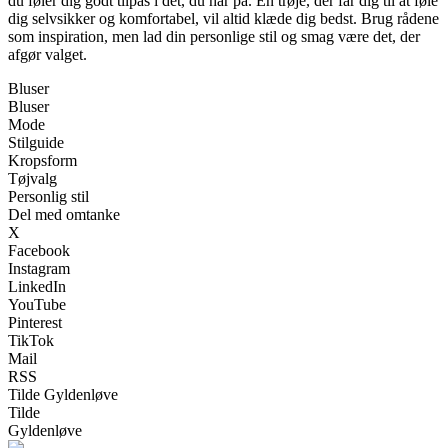
du føler dig godt tilpas i det, du har på. En trøje, der får dig til at føle
dig selvsikker og komfortabel, vil altid klæde dig bedst. Brug rådene
som inspiration, men lad din personlige stil og smag være det, der
afgør valget.
Bluser
Bluser
Mode
Stilguide
Kropsform
Tøjvalg
Personlig stil
Del med omtanke
X
Facebook
Instagram
LinkedIn
YouTube
Pinterest
TikTok
Mail
RSS
Tilde Gyldenløve
Tilde
Gyldenløve