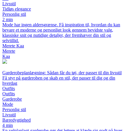
Livsstil
Tidløs elegance
Personlig stil
2 min
Mode har ingen aldersgrænse. Få inspiration til, hvordan du kan
bevare et moderne og personligt look gennem bevidste valg,
klassiske snit og nutidige detaljer, der fremhæver din stil og
selvtillid.
Merete Kaa
Merete
Kaa
Garderobeplanlægning: Sådan får du tøj, der passer til din livsstil
Få styr på garderoben og skab en stil, der passer til dig og din
hverdag
Outfits
Outfits
Garderobe
Mode
Personlig stil
Livsstil
Bæredygtighed
4 min
En velplanlagt garderobe gør det lettere at klæde sig godt på hver