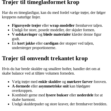
Trøjer til timeglasformet krop
Har du en timeglasfigur, kan du med fordel vælge trøjer, der følger
kroppens naturlige linjer.
Figursyede trøjer
eller
wrap-modeller
fremhæver taljen.
Undgå for store, posede modeller, der skjuler formen.
V-udskæringer
og
bløde materialer
klæder denne figur
godt.
En
kort jakke
eller
cardigan
der stopper ved taljen,
understreger proportionerne.
Trøjer til omvendt trekantet krop
Hvis du har brede skuldre og smallere hofter, handler det om at
skabe balance ved at tilføre volumen forneden.
Vælg trøjer med
enkle skuldre
og
mørkere farver
foroven.
A-formede
eller
asymmetriske snit
kan blødgøre
overkroppen.
Kombinér gerne med
lysere bukser
eller
nederdele
for at
skabe harmoni.
Undgå skulderpuder og store kraver, der fremhæver bredden.