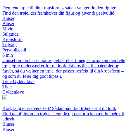
Den rette trøje til din kropsform – sådan vælger du den rigtige
Find den trøje, der fremhæver din figur og giver dig selvtillid
Bluser
Bluser
Mode
Stilguide
Kropsform
Tøjvalg
Personlig stil
6 min
Uanset om du har en pære-, æble- eller timeglasform, kan den rette
trøje gøre underværker for dit look. Få tips til snit, materialer og
farver, så du vælger en trøje, der passer perfekt til din kropsform –
og som du føler dig godt tilpas i.
Tilde Gyldenløve
Tilde
Gyldenløve
Kort, lang eller oversized? Sådan påvirker trøjens snit dit look
Find ud af, hvordan trøjens længde og pasform kan ændre hele dit
udtryk
Bluser
Bluser