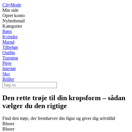
City
Mode
Min side
Opret konto
Nyhedsmail
Kategorier
Børn
Kvinder
Mænd
Tilbehør
Outfits
Træning
Pleje
Interiør
Sko
Briller
Den rette trøje til din kropsform – sådan
vælger du den rigtige
Find den trøje, der fremhæver din figur og giver dig selvtillid
Bluser
Bluser