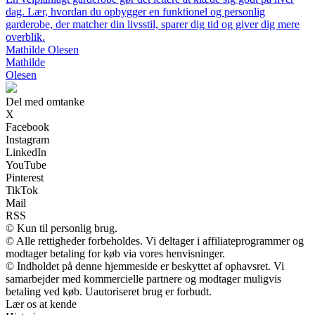
dag. Lær, hvordan du opbygger en funktionel og personlig
garderobe, der matcher din livsstil, sparer dig tid og giver dig mere
overblik.
Mathilde Olesen
Mathilde
Olesen
Del med omtanke
X
Facebook
Instagram
LinkedIn
YouTube
Pinterest
TikTok
Mail
RSS
© Kun til personlig brug.
© Alle rettigheder forbeholdes. Vi deltager i affiliateprogrammer og
modtager betaling for køb via vores henvisninger.
© Indholdet på denne hjemmeside er beskyttet af ophavsret. Vi
samarbejder med kommercielle partnere og modtager muligvis
betaling ved køb. Uautoriseret brug er forbudt.
Lær os at kende