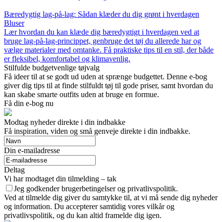
Bæredygtig lag-på-lag: Sådan klæder du dig grønt i hverdagen
Bluser
Lær hvordan du kan klæde dig bæredygtigt i hverdagen ved at
bruge lag-på-lag-princippet, genbruge det tøj du allerede har og
vælge materialer med omtanke. Få praktiske tips til en stil, der både
er fleksibel, komfortabel og klimavenlig.
Stilfulde budgetvenlige tøjvalg
Få ideer til at se godt ud uden at sprænge budgettet. Denne e-bog
giver dig tips til at finde stilfuldt tøj til gode priser, samt hvordan du
kan skabe smarte outfits uden at bruge en formue.
Få din e-bog nu
Modtag nyheder direkte i din indbakke
Få inspiration, viden og små genveje direkte i din indbakke.
Din e-mailadresse
Deltag
Vi har modtaget din tilmelding – tak
Jeg godkender brugerbetingelser og privatlivspolitik.
Ved at tilmelde dig giver du samtykke til, at vi må sende dig nyheder
og information. Du accepterer samtidig vores vilkår og
privatlivspolitik, og du kan altid framelde dig igen.