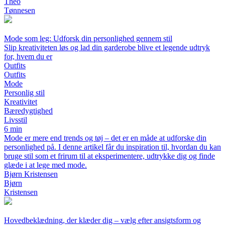
Theo
Tønnesen
Mode som leg: Udforsk din personlighed gennem stil
Slip kreativiteten løs og lad din garderobe blive et legende udtryk
for, hvem du er
Outfits
Outfits
Mode
Personlig stil
Kreativitet
Bæredygtighed
Livsstil
6 min
Mode er mere end trends og tøj – det er en måde at udforske din
personlighed på. I denne artikel får du inspiration til, hvordan du kan
bruge stil som et frirum til at eksperimentere, udtrykke dig og finde
glæde i at lege med mode.
Bjørn Kristensen
Bjørn
Kristensen
Hovedbeklædning, der klæder dig – vælg efter ansigtsform og