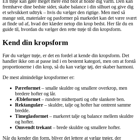
En trøje kan gøre meget mere end blot at holde dig varm. Den kan
fremhæve dine bedste sider, skabe balance i din silhuet og give dig
et selvsikkert udtryk – hvis du vælger den rigtige. Men med så
mange snit, materialer og pasformer på markedet kan det være svært
at finde ud af, hvad der klæder netop din krop bedst. Her får du en
guide til, hvordan du vælger den rette trøje til din kropsform.
Kend din kropsform
Før du vælger trøje, er det en fordel at kende din kropsform. Det
handler ikke om at passe ind i en bestemt kategori, men om at forstå
proportionerne i din krop, så du kan vælge tøj, der skaber harmoni.
De mest almindelige kropsformer er:
Pæreformet
– smalle skuldre og smallere overkrop, men
bredere hofter og lår.
Æbleformet
– rundere midterparti og ofte slankere ben.
Rektangulær
– skuldre, talje og hofter har omtrent samme
bredde.
Timeglasformet
– markeret talje og balance mellem skuldre
og hofter.
Omvendt trekant
– brede skuldre og smallere hofter.
Når du kender din form, bliver det lettere at vælge trøjer, der