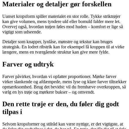
Materialer og detaljer gør forskellen
Uanset kropsform spiller materialet en stor rolle. Tykke striktrøjer
kan give volumen, mens tyndere uld eller bomuld falder mere let.
Overvej også, hvordan trøjen føles mod huden – komfort er lige så
vigtigt som udseende.
Detaljer som knapper, lynlåse, mønstre og tekstur kan bruges
strategisk. En lodret ribstrik kan for eksempel få kroppen til at virke
længere, mens en tværgående struktur kan give mere fylde.
Farver og udtryk
Farver påvirker, hvordan vi opfatter proportioner. Mørke farver
virker slankende og afdæmpede, mens lyse og klare farver tiltrækker
opmærksomhed. Brug det bevidst: vil du fremhæve overkroppen, så
vælg en lys trøje og mørkere bukser – og omvendt.
Den rette trøje er den, du føler dig godt
tilpas i
Selvom kropsformer og stilråd kan være nyttige, er det vigtigste, at