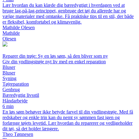
Lær hvordan du kan klæde dig bæredygtigt i hverdagen ved at
bruge lag-på-lag-princippet, genbruge det tøj du allerede har og
vælge materialer med omtanke. Få praktiske tips til en stil, der både
er fleksibel, komfortabel og klimavenlig.
Mathilde Olesen
Mathilde
Olesen
Reparer din trøje: Sy en løs søm, så den bliver som ny
Giv din yndlingstrøje nyt liv med en enkel reparation
Bluser
Bluser
Syning
Tøjreparation
Genbrug
Bæredygtig livsstil
Håndarbejde
6 min
En løs søm behøver ikke betyde farvel til din yndlingstrøje. Med få
redskaber og enkle trin kan du nemt sy sømmen fast igen og
forlænge tøjets levetid. Lær hvordan du reparerer og vedligeholder
dit tøj, så det holder længere.
Theo Tønnesen