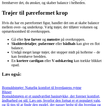
fremhæver det, du ønsker, og skaber balance i helheden.
Trøjer til pæreformet krop
Hvis du har en pæreformet figur, handler det om at skabe balance
mellem over- og underkrop. Vælg trøjer, der tilfører volumen og
opmærksomhed til overkroppen.
Gå efter
lyse farver
og
mønstre
på overkroppen.
Skulderdetaljer
,
pufærmer
eller
bådhals
kan give en flot
balance.
Undgå meget lange trøjer, der stopper midt på hofterne – de
kan fremhæve bredden.
En
kortere cardigan
eller
V-udskæring
kan trække blikket
opad.
Læs også:
Bomuldstrøjer: Naturlig komfort til hverdagens rytme
Bluser
Bomuldstrøjen er et uundværligt basisstykke, der forener komfort,
åndbarhed og stil. Læs om, hvorfor den fortsat er et populært valg,
og få tips til at finde den model, der passer bedst til din hverdag og