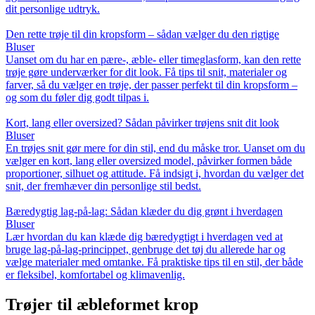
dit personlige udtryk.
Den rette trøje til din kropsform – sådan vælger du den rigtige
Bluser
Uanset om du har en pære-, æble- eller timeglasform, kan den rette
trøje gøre underværker for dit look. Få tips til snit, materialer og
farver, så du vælger en trøje, der passer perfekt til din kropsform –
og som du føler dig godt tilpas i.
Kort, lang eller oversized? Sådan påvirker trøjens snit dit look
Bluser
En trøjes snit gør mere for din stil, end du måske tror. Uanset om du
vælger en kort, lang eller oversized model, påvirker formen både
proportioner, silhuet og attitude. Få indsigt i, hvordan du vælger det
snit, der fremhæver din personlige stil bedst.
Bæredygtig lag-på-lag: Sådan klæder du dig grønt i hverdagen
Bluser
Lær hvordan du kan klæde dig bæredygtigt i hverdagen ved at
bruge lag-på-lag-princippet, genbruge det tøj du allerede har og
vælge materialer med omtanke. Få praktiske tips til en stil, der både
er fleksibel, komfortabel og klimavenlig.
Trøjer til æbleformet krop