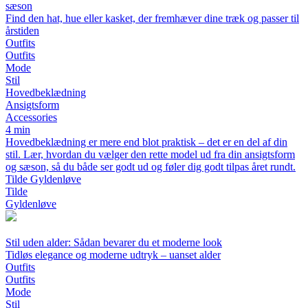
sæson
Find den hat, hue eller kasket, der fremhæver dine træk og passer til
årstiden
Outfits
Outfits
Mode
Stil
Hovedbeklædning
Ansigtsform
Accessories
4 min
Hovedbeklædning er mere end blot praktisk – det er en del af din
stil. Lær, hvordan du vælger den rette model ud fra din ansigtsform
og sæson, så du både ser godt ud og føler dig godt tilpas året rundt.
Tilde Gyldenløve
Tilde
Gyldenløve
Stil uden alder: Sådan bevarer du et moderne look
Tidløs elegance og moderne udtryk – uanset alder
Outfits
Outfits
Mode
Stil