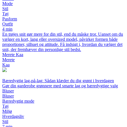
Mode
Stil
Tøj
Pasform
Outfit
4 min
En trøjes snit gør mere for din stil, end du måske tror. Uanset om du
vælger en kort, lang eller oversized model, påvirker formen både
proportioner, silhuet og attitude. Få indsigt i, hvordan du vælger det
snit, der fremhæver din personlige stil bedst.
Merete Kaa
Merete
Kaa
Bæredygtig lag-på-lag: Sådan klæder du dig grønt i hverdagen
Gør din garderobe grønnere med smarte lag og bæredygtige valg
Bluser
Bluser
Bæredygtig mode
Tøj
Miljø
Hverdagsliv
Stil
7 min