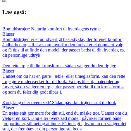
Læs også:
Bomuldstrøjer: Naturlig komfort til hverdagens rytme
Bluser
Bomuldstrøjen er et uundværligt basisstykke, der forener komfort,
åndbarhed og stil. Læs om, hvorfor den fortsat er et populært valg,
og få tips til at finde den model, der passer bedst til din hverdag og
dit personlige udtryk.
Den rette trøje til din kropsform – sådan vælger du den rigtige
Bluser
Uanset om du har en pære-, æble- eller timeglasform, kan den rette
trøje gøre underværker for dit look. Få tips til snit, materialer og
farver, så du vælger en trøje, der passer perfekt til din kropsform –
og som du føler dig godt tilpas i.
Kort, lang eller oversized? Sådan påvirker trøjens snit dit look
Bluser
En trøjes snit gør mere for din stil, end du måske tror. Uanset om du
vælger en kort, lang eller oversized model, påvirker formen både
proportioner, silhuet og attitude. Få indsigt i, hvordan du vælger det
snit, der fremhæver din personlige stil bedst.