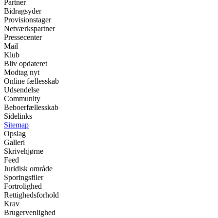
Partner
Bidragsyder
Provisionstager
Netværkspartner
Pressecenter
Mail
Klub
Bliv opdateret
Modtag nyt
Online fællesskab
Udsendelse
Community
Beboerfællesskab
Sidelinks
Sitemap
Opslag
Galleri
Skrivehjørne
Feed
Juridisk område
Sporingsfiler
Fortrolighed
Rettighedsforhold
Krav
Brugervenlighed