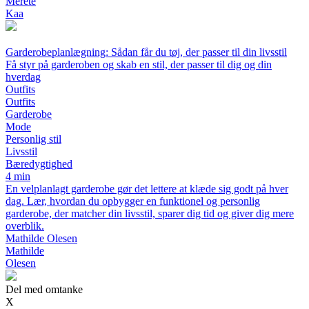
Merete
Kaa
Garderobeplanlægning: Sådan får du tøj, der passer til din livsstil
Få styr på garderoben og skab en stil, der passer til dig og din
hverdag
Outfits
Outfits
Garderobe
Mode
Personlig stil
Livsstil
Bæredygtighed
4 min
En velplanlagt garderobe gør det lettere at klæde sig godt på hver
dag. Lær, hvordan du opbygger en funktionel og personlig
garderobe, der matcher din livsstil, sparer dig tid og giver dig mere
overblik.
Mathilde Olesen
Mathilde
Olesen
Del med omtanke
X