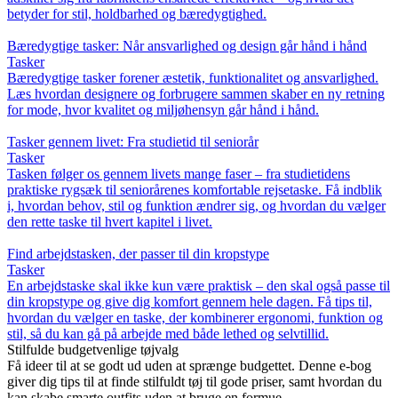
betyder for stil, holdbarhed og bæredygtighed.
Bæredygtige tasker: Når ansvarlighed og design går hånd i hånd
Tasker
Bæredygtige tasker forener æstetik, funktionalitet og ansvarlighed.
Læs hvordan designere og forbrugere sammen skaber en ny retning
for mode, hvor kvalitet og miljøhensyn går hånd i hånd.
Tasker gennem livet: Fra studietid til seniorår
Tasker
Tasken følger os gennem livets mange faser – fra studietidens
praktiske rygsæk til seniorårenes komfortable rejsetaske. Få indblik
i, hvordan behov, stil og funktion ændrer sig, og hvordan du vælger
den rette taske til hvert kapitel i livet.
Find arbejdstasken, der passer til din kropstype
Tasker
En arbejdstaske skal ikke kun være praktisk – den skal også passe til
din kropstype og give dig komfort gennem hele dagen. Få tips til,
hvordan du vælger en taske, der kombinerer ergonomi, funktion og
stil, så du kan gå på arbejde med både lethed og selvtillid.
Stilfulde budgetvenlige tøjvalg
Få ideer til at se godt ud uden at sprænge budgettet. Denne e-bog
giver dig tips til at finde stilfuldt tøj til gode priser, samt hvordan du
kan skabe smarte outfits uden at bruge en formue.