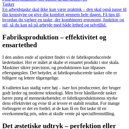
Tasker
En arbejdstaske skal ikke kun være praktisk – den skal også passe til
din kropstype og give dig komfort gennem hele dagen. Få tips til,
hvordan du vælger en taske, der kombinerer ergonomi, funktion og
stil, så du kan gå på arbejde med både lethed og selvtillid.
Fabriksproduktion – effektivitet og
ensartethed
I den anden ende af spektret finder vi de fabriksproducerede
lædertasker. Her er målet at skabe et ensartet produkt i stor skala.
Maskiner sikrer præcision, og produktionen kan tilpasses
efterspørgslen. Det betyder, at fabriksproducerede tasker ofte er
billigere og lettere tilgængelige.
Kvaliteten kan stadig være høj – især hos producenter, der bruger
godt læder og moderne teknologi. Men hvor håndlavede tasker
bærer præg af menneskehænder, er fabriksproduktionens styrke
dens effektivitet og evne til at levere et stabilt resultat. For mange
forbrugere er det en fordel, at de kan få en flot taske til en
overkommelig pris, uden at skulle vente på specialfremstilling.
Det æstetiske udtryk – perfektion eller