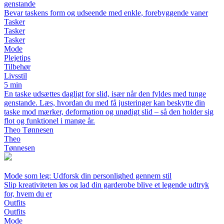
genstande
Bevar taskens form og udseende med enkle, forebyggende vaner
Tasker
Tasker
Tasker
Mode
Plejetips
Tilbehør
Livsstil
5 min
En taske udsættes dagligt for slid, især når den fyldes med tunge
genstande. Læs, hvordan du med få justeringer kan beskytte din
taske mod mærker, deformation og unødigt slid – så den holder sig
flot og funktionel i mange år.
Theo Tønnesen
Theo
Tønnesen
Mode som leg: Udforsk din personlighed gennem stil
Slip kreativiteten løs og lad din garderobe blive et legende udtryk
for, hvem du er
Outfits
Outfits
Mode