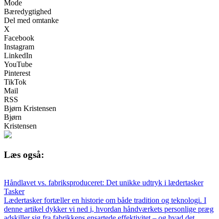
Mode
Bæredygtighed
Del med omtanke
X
Facebook
Instagram
LinkedIn
YouTube
Pinterest
TikTok
Mail
RSS
Bjørn Kristensen
Bjørn
Kristensen
Læs også:
Håndlavet vs. fabriksproduceret: Det unikke udtryk i lædertasker
Tasker
Lædertasker fortæller en historie om både tradition og teknologi. I
denne artikel dykker vi ned i, hvordan håndværkets personlige præg
adskiller sig fra fabrikkens ensartede effektivitet – og hvad det