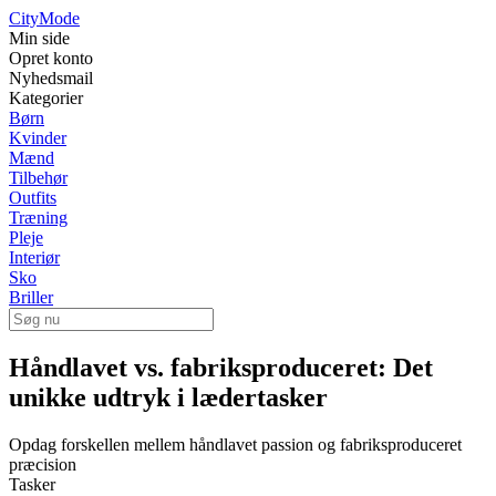
City
Mode
Min side
Opret konto
Nyhedsmail
Kategorier
Børn
Kvinder
Mænd
Tilbehør
Outfits
Træning
Pleje
Interiør
Sko
Briller
Håndlavet vs. fabriksproduceret: Det
unikke udtryk i lædertasker
Opdag forskellen mellem håndlavet passion og fabriksproduceret
præcision
Tasker