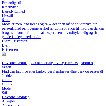
Personlig stil
Kreativitet
Bæredygtighed
Livsstil
6 min
Mode er mere end trends og tøj – det er en måde at udforske din
personlighed på. I denne artikel får du inspiration til, hvordan du kan
bruge stil som et frirum til at eksperimentere, udtrykke dig og finde
glæde i at lege med mode.
Bjørn Kristensen
Bjørn
Kristensen
Hovedbeklædning, der klæder dig – vælg efter ansigtsform og
sæson
Find den hat, hue eller kasket, der fremhæver dine træk og passer til
årstiden
Outfits
Outfits
Mode
Stil
Hovedbeklædning
Ansigtsform
Accessories