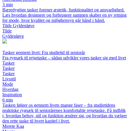
3 min
Bæredygtige tasker forener æstetik, funktionalitet og ansvarlighed.
Læs hvordan designere og forbrugere sammen skaber en ny retning
for mode, hvor kvalitet og miljøhensyn går hånd i hånd.
Tilde Gyldenløve
Tilde
Gyldenløve
Tasker gennem livet: Fra studietid til seniorår
Fra rygsæk til rejsetaske – sådan udvikler vores tasker sig med livet
Tasker
Tasker
Tasker
Livsstil
Mode
Hverdag
Inspiration
6 min
Tasken følger os gennem livets mange faser – fra studietidens
praktiske rygsæk til seniorårenes komfortable rejsetaske. Få indblik
i, hvordan behov, stil og funktion ændrer sig, og hvordan du vælger
den rette taske til hvert kapitel i livet.
Merete Kaa