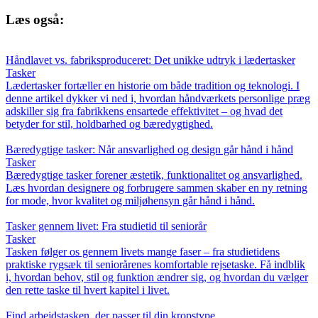
Læs også:
Håndlavet vs. fabriksproduceret: Det unikke udtryk i lædertasker
Tasker
Lædertasker fortæller en historie om både tradition og teknologi. I
denne artikel dykker vi ned i, hvordan håndværkets personlige præg
adskiller sig fra fabrikkens ensartede effektivitet – og hvad det
betyder for stil, holdbarhed og bæredygtighed.
Bæredygtige tasker: Når ansvarlighed og design går hånd i hånd
Tasker
Bæredygtige tasker forener æstetik, funktionalitet og ansvarlighed.
Læs hvordan designere og forbrugere sammen skaber en ny retning
for mode, hvor kvalitet og miljøhensyn går hånd i hånd.
Tasker gennem livet: Fra studietid til seniorår
Tasker
Tasken følger os gennem livets mange faser – fra studietidens
praktiske rygsæk til seniorårenes komfortable rejsetaske. Få indblik
i, hvordan behov, stil og funktion ændrer sig, og hvordan du vælger
den rette taske til hvert kapitel i livet.
Find arbejdstasken, der passer til din kropstype