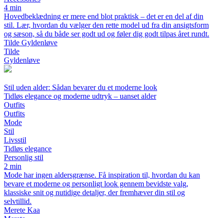
4 min
Hovedbeklædning er mere end blot praktisk – det er en del af din
stil. Lær, hvordan du vælger den rette model ud fra din ansigtsform
og sæson, så du både ser godt ud og føler dig godt tilpas året rundt.
Tilde Gyldenløve
Tilde
Gyldenløve
Stil uden alder: Sådan bevarer du et moderne look
Tidløs elegance og moderne udtryk – uanset alder
Outfits
Outfits
Mode
Stil
Livsstil
Tidløs elegance
Personlig stil
2 min
Mode har ingen aldersgrænse. Få inspiration til, hvordan du kan
bevare et moderne og personligt look gennem bevidste valg,
klassiske snit og nutidige detaljer, der fremhæver din stil og
selvtillid.
Merete Kaa