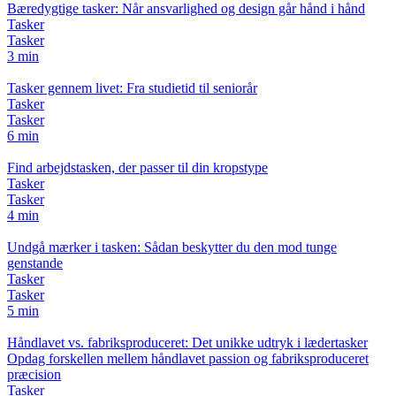
Bæredygtige tasker: Når ansvarlighed og design går hånd i hånd
Tasker
Tasker
3 min
Tasker gennem livet: Fra studietid til seniorår
Tasker
Tasker
6 min
Find arbejdstasken, der passer til din kropstype
Tasker
Tasker
4 min
Undgå mærker i tasken: Sådan beskytter du den mod tunge
genstande
Tasker
Tasker
5 min
Håndlavet vs. fabriksproduceret: Det unikke udtryk i lædertasker
Opdag forskellen mellem håndlavet passion og fabriksproduceret
præcision
Tasker