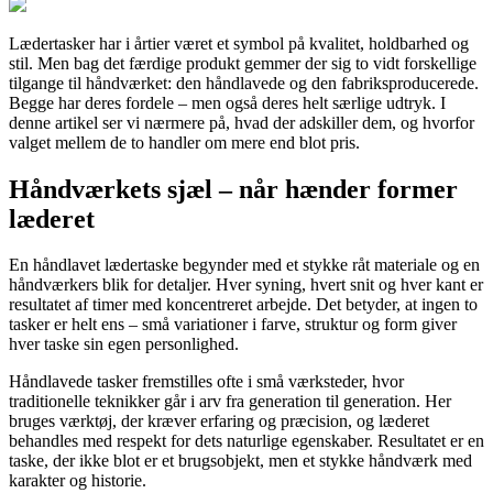
Lædertasker har i årtier været et symbol på kvalitet, holdbarhed og
stil. Men bag det færdige produkt gemmer der sig to vidt forskellige
tilgange til håndværket: den håndlavede og den fabriksproducerede.
Begge har deres fordele – men også deres helt særlige udtryk. I
denne artikel ser vi nærmere på, hvad der adskiller dem, og hvorfor
valget mellem de to handler om mere end blot pris.
Håndværkets sjæl – når hænder former
læderet
En håndlavet lædertaske begynder med et stykke råt materiale og en
håndværkers blik for detaljer. Hver syning, hvert snit og hver kant er
resultatet af timer med koncentreret arbejde. Det betyder, at ingen to
tasker er helt ens – små variationer i farve, struktur og form giver
hver taske sin egen personlighed.
Håndlavede tasker fremstilles ofte i små værksteder, hvor
traditionelle teknikker går i arv fra generation til generation. Her
bruges værktøj, der kræver erfaring og præcision, og læderet
behandles med respekt for dets naturlige egenskaber. Resultatet er en
taske, der ikke blot er et brugsobjekt, men et stykke håndværk med
karakter og historie.