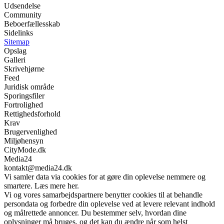
Udsendelse
Community
Beboerfællesskab
Sidelinks
Sitemap
Opslag
Galleri
Skrivehjørne
Feed
Juridisk område
Sporingsfiler
Fortrolighed
Rettighedsforhold
Krav
Brugervenlighed
Miljøhensyn
CityMode.dk
Media24
kontakt@media24.dk
Vi samler data via cookies for at gøre din oplevelse nemmere og
smartere. Læs mere her.
Vi og vores samarbejdspartnere benytter cookies til at behandle
persondata og forbedre din oplevelse ved at levere relevant indhold
og målrettede annoncer. Du bestemmer selv, hvordan dine
oplysninger må bruges, og det kan du ændre når som helst