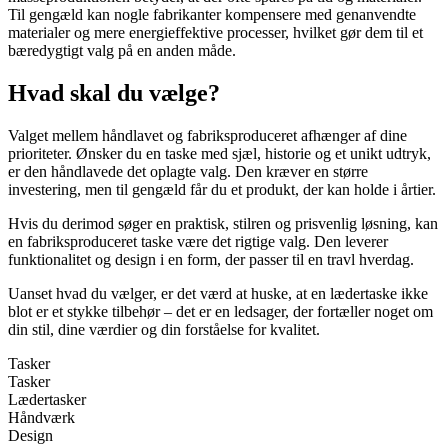
Til gengæld kan nogle fabrikanter kompensere med genanvendte
materialer og mere energieffektive processer, hvilket gør dem til et
bæredygtigt valg på en anden måde.
Hvad skal du vælge?
Valget mellem håndlavet og fabriksproduceret afhænger af dine
prioriteter. Ønsker du en taske med sjæl, historie og et unikt udtryk,
er den håndlavede det oplagte valg. Den kræver en større
investering, men til gengæld får du et produkt, der kan holde i årtier.
Hvis du derimod søger en praktisk, stilren og prisvenlig løsning, kan
en fabriksproduceret taske være det rigtige valg. Den leverer
funktionalitet og design i en form, der passer til en travl hverdag.
Uanset hvad du vælger, er det værd at huske, at en lædertaske ikke
blot er et stykke tilbehør – det er en ledsager, der fortæller noget om
din stil, dine værdier og din forståelse for kvalitet.
Tasker
Tasker
Lædertasker
Håndværk
Design