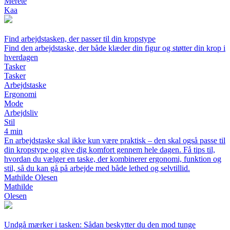
Merete
Kaa
Find arbejdstasken, der passer til din kropstype
Find den arbejdstaske, der både klæder din figur og støtter din krop i
hverdagen
Tasker
Tasker
Arbejdstaske
Ergonomi
Mode
Arbejdsliv
Stil
4 min
En arbejdstaske skal ikke kun være praktisk – den skal også passe til
din kropstype og give dig komfort gennem hele dagen. Få tips til,
hvordan du vælger en taske, der kombinerer ergonomi, funktion og
stil, så du kan gå på arbejde med både lethed og selvtillid.
Mathilde Olesen
Mathilde
Olesen
Undgå mærker i tasken: Sådan beskytter du den mod tunge