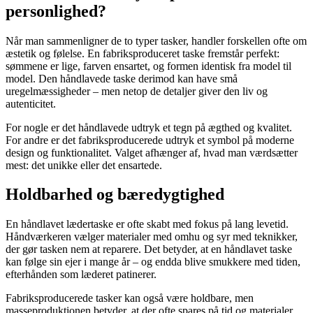
personlighed?
Når man sammenligner de to typer tasker, handler forskellen ofte om
æstetik og følelse. En fabriksproduceret taske fremstår perfekt:
sømmene er lige, farven ensartet, og formen identisk fra model til
model. Den håndlavede taske derimod kan have små
uregelmæssigheder – men netop de detaljer giver den liv og
autenticitet.
For nogle er det håndlavede udtryk et tegn på ægthed og kvalitet.
For andre er det fabriksproducerede udtryk et symbol på moderne
design og funktionalitet. Valget afhænger af, hvad man værdsætter
mest: det unikke eller det ensartede.
Holdbarhed og bæredygtighed
En håndlavet lædertaske er ofte skabt med fokus på lang levetid.
Håndværkeren vælger materialer med omhu og syr med teknikker,
der gør tasken nem at reparere. Det betyder, at en håndlavet taske
kan følge sin ejer i mange år – og endda blive smukkere med tiden,
efterhånden som læderet patinerer.
Fabriksproducerede tasker kan også være holdbare, men
masseproduktionen betyder, at der ofte spares på tid og materialer.