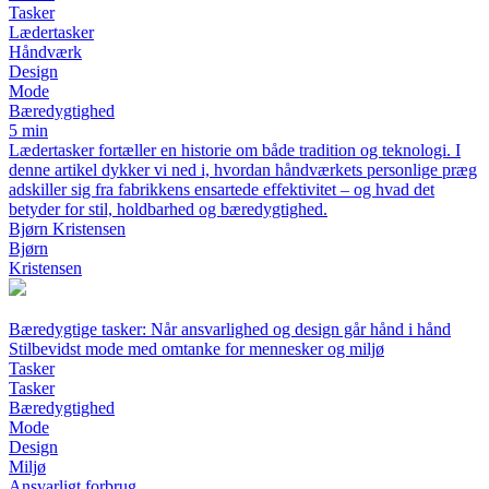
Tasker
Lædertasker
Håndværk
Design
Mode
Bæredygtighed
5 min
Lædertasker fortæller en historie om både tradition og teknologi. I
denne artikel dykker vi ned i, hvordan håndværkets personlige præg
adskiller sig fra fabrikkens ensartede effektivitet – og hvad det
betyder for stil, holdbarhed og bæredygtighed.
Bjørn Kristensen
Bjørn
Kristensen
Bæredygtige tasker: Når ansvarlighed og design går hånd i hånd
Stilbevidst mode med omtanke for mennesker og miljø
Tasker
Tasker
Bæredygtighed
Mode
Design
Miljø
Ansvarligt forbrug