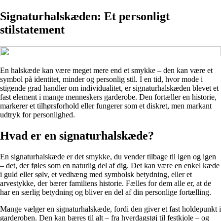
Signaturhalskæden: Et personligt
stilstatement
En halskæde kan være meget mere end et smykke – den kan være et
symbol på identitet, minder og personlig stil. I en tid, hvor mode i
stigende grad handler om individualitet, er signaturhalskæden blevet et
fast element i mange menneskers garderobe. Den fortæller en historie,
markerer et tilhørsforhold eller fungerer som et diskret, men markant
udtryk for personlighed.
Hvad er en signaturhalskæde?
En signaturhalskæde er det smykke, du vender tilbage til igen og igen
– det, der føles som en naturlig del af dig. Det kan være en enkel kæde
i guld eller sølv, et vedhæng med symbolsk betydning, eller et
arvestykke, der bærer familiens historie. Fælles for dem alle er, at de
har en særlig betydning og bliver en del af din personlige fortælling.
Mange vælger en signaturhalskæde, fordi den giver et fast holdepunkt i
garderoben. Den kan bæres til alt – fra hverdagstøj til festkjole – og