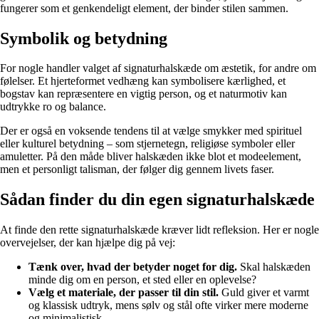
fungerer som et genkendeligt element, der binder stilen sammen.
Symbolik og betydning
For nogle handler valget af signaturhalskæde om æstetik, for andre om
følelser. Et hjerteformet vedhæng kan symbolisere kærlighed, et
bogstav kan repræsentere en vigtig person, og et naturmotiv kan
udtrykke ro og balance.
Der er også en voksende tendens til at vælge smykker med spirituel
eller kulturel betydning – som stjernetegn, religiøse symboler eller
amuletter. På den måde bliver halskæden ikke blot et modeelement,
men et personligt talisman, der følger dig gennem livets faser.
Sådan finder du din egen signaturhalskæde
At finde den rette signaturhalskæde kræver lidt refleksion. Her er nogle
overvejelser, der kan hjælpe dig på vej:
Tænk over, hvad der betyder noget for dig.
Skal halskæden
minde dig om en person, et sted eller en oplevelse?
Vælg et materiale, der passer til din stil.
Guld giver et varmt
og klassisk udtryk, mens sølv og stål ofte virker mere moderne
og minimalistisk.