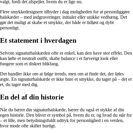
valgt, fordi det afspejler, hvem du er lige nu.
Flere smykkedesignere tilbyder i dag muligheden for at personliggøre
halskæder – med indgraveringer, initialer eller unikke vedhæng. Det
gør det muligt at skabe et smykke, der både er tidløst og dybt
personligt.
Et statement i hverdagen
Selvom signaturhalskæden ofte er enkel, kan den have stor effekt. Den
kan løfte et neutralt outfit, skabe balance i et farverigt look eller
fungere som et diskret blikfang.
Det handler ikke om at følge trends, men om at finde det, der føles
ægte. En signaturhalskæde er ikke bare et smykke, du tager på – det er
et, du tager med dig.
En del af din historie
Når du bærer din signaturhalskæde, bærer du også et stykke af din
egen historie. Den bliver et symbol på, hvem du er, og hvad du står for
– et lille, men betydningsfuldt udtryk for personlighed i en verden,
hvor mode ofte skifter hurtigt.